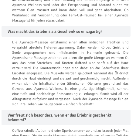
Ayurveda Wellness wird jeder der Entspannung und Abstand sucht mit
warmem Ölen massiert und kann dabei voll und ganz abschalten. Ob
Workaholic mit Verspannung oder Fern-Ost-Träumer, bei einer Ayurveda
Massage ist für jeden etwas dabei.
Was macht das Erlebnis als Geschenk so einzigartig?
Die Ayurveda-Massage entstammt einer alten indischen Tradition und
verspricht absolute Tiefenentspannung. Dabei werden Körper, Geist und
Seele angesprochen und miteinander in Harmonie gebracht. Die
Ayurvedische Massage zeichnet vor allem die große Menge an warmem Öl
aus, das beim Streichen und Kneten duftend und sanft auf der Haut
verteilt wird. Die Kräutermischungen sind dabei an die Bedürfnisse Ihrer
Liebsten angepasst. Die Muskeln werden gelockert während das Öl dringt
durch die Haut eindringt und sie zart und geschmeidig macht. Außerdem
wirken sich die Inhaltsstoffe der ätherischen Öle sehr gesund auf das
Gewebe aus. Ayurveda-Wellness ist eine großartige Möglichkeit, schnell
eine tiefe und nachhaltige Entspannung zu erlangen. Somit wird all der
Alltagsstress aufgelöst und vergessen. Nach der Ayurveda-Massage fühlen
sich Ihre Lieben wie neugeboren – einfach fabelhaft!
Wer freut sich besonders, wenn er das Erlebnis geschenkt
bekommt?
Ob Workaholic, Actionheld oder Sportskanone– ab und zu brauch jeder Mal
eine Pause. Die Ayurveda-Massage bietet innerhalb von kürzester Zeit das