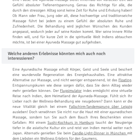
Gefühl absoluter Tiefenentspannung. Genau das Richtige für alle, die
durch den stressigen Alltag sonst keine Zeit für Ruhe und Erholung haben!
Ob Mann oder Frau, jung oder alt, diese hochwertige und traditionseiche
Massage führt bei jedem zu einem Gefühl der absoluten Ruhe und
Zufriedenheit. Die Behandlung wird jeglichen Wünschen des Kunden
angepasst, wodurch jeder auf seine Kosten kommt. Wer seine innere Mitte
finden will, und für kurze Zeit in die spirituelle Welt Indiens abtauchen
möchte, ist bei einer Ayurveda Massage gut aufgehoben.
Welche anderen Erlebnisse könnten mich auch noch
interessieren?
Eine Ayurvedische Massage erholt Körper, Geist und Seele und beschert
eine wundervolle Regeneration des Energiehaushaltes. Eine attraktive
Alternative zur Massage, und nicht weniger entspannend, ist das
Floating
.
Entspannungskuren wie diese sorgen dafür, dass Sie denn Alltag wieder
mehr genießen können. Der
Flugsimulator
indes ermöglicht eine virtuelle
Reise nach Indien, dem Heimatland der Ayurveda-Massage. Fühlt sich Ihr
Lieber nach der Wellness-Behandlung wie neugeboren? Dann kann er die
neue Vitalität gleich bei einem
Fallschirm-Tandemsprung über Leipzig
ausleben! Doch verwöhnen Sie nicht nur die Haut mit einer ayurvedischen
Massage, sondern tun Sie auch dem Bauch Ihres Beschenkten einen
Gefallen: Mit einem
Sushi-Kochkurs in Hamburg
taucht der Neugierige
tiefer in die asiatische Kultur ein und reist von Indien mental weiter nach
Japan. Alternativ genießen Sie beim
Candle-Light-Dinner in München
mit
dem Liebsten ein Wellness Erlebnis für den Gaumens.