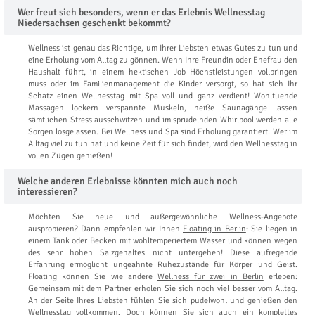
Wer freut sich besonders, wenn er das Erlebnis Wellnesstag
Niedersachsen geschenkt bekommt?
Wellness ist genau das Richtige, um Ihrer Liebsten etwas Gutes zu tun und
eine Erholung vom Alltag zu gönnen. Wenn Ihre Freundin oder Ehefrau den
Haushalt führt, in einem hektischen Job Höchstleistungen vollbringen
muss oder im Familienmanagement die Kinder versorgt, so hat sich Ihr
Schatz einen Wellnesstag mit Spa voll und ganz verdient! Wohltuende
Massagen lockern verspannte Muskeln, heiße Saunagänge lassen
sämtlichen Stress ausschwitzen und im sprudelnden Whirlpool werden alle
Sorgen losgelassen. Bei Wellness und Spa sind Erholung garantiert: Wer im
Alltag viel zu tun hat und keine Zeit für sich findet, wird den Wellnesstag in
vollen Zügen genießen!
Welche anderen Erlebnisse könnten mich auch noch
interessieren?
Möchten Sie neue und außergewöhnliche Wellness-Angebote
ausprobieren? Dann empfehlen wir Ihnen
Floating in Berlin
: Sie liegen in
einem Tank oder Becken mit wohltemperiertem Wasser und können wegen
des sehr hohen Salzgehaltes nicht untergehen! Diese aufregende
Erfahrung ermöglicht ungeahnte Ruhezustände für Körper und Geist.
Floating können Sie wie andere
Wellness für zwei in Berlin
erleben:
Gemeinsam mit dem Partner erholen Sie sich noch viel besser vom Alltag.
An der Seite Ihres Liebsten fühlen Sie sich pudelwohl und genießen den
Wellnesstag vollkommen. Doch können Sie sich auch ein komplettes