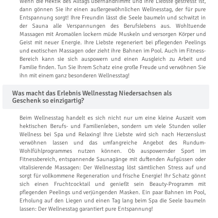
Wenn die Hektik des Alltags überhandnimmt und Ihre Liebste gestresst ist,
dann gönnen Sie ihr einen außergewöhnlichen Wellnesstag, der für pure
Entspannung sorgt! Ihre Freundin lässt die Seele baumeln und schwitzt in
der Sauna alle Verspannungen des Berufslebens aus. Wohltuende
Massagen mit Aromaölen lockern müde Muskeln und versorgen Körper und
Geist mit neuer Energie. Ihre Liebste regeneriert bei pflegenden Peelings
und exotischen Massagen oder zieht ihre Bahnen im Pool. Auch im Fitness-
Bereich kann sie sich auspowern und einen Ausgleich zu Arbeit und
Familie finden. Tun Sie Ihrem Schatz eine große Freude und verwöhnen Sie
ihn mit einem ganz besonderen Wellnesstag!
Was macht das Erlebnis Wellnesstag Niedersachsen als
Geschenk so einzigartig?
Beim Wellnesstag handelt es sich nicht nur um eine kleine Auszeit vom
hektischen Berufs- und Familienleben, sondern um viele Stunden voller
Wellness bei Spa und Relaxing! Ihre Liebste wird sich nach Herzenslust
verwöhnen lassen und das umfangreiche Angebot des Rundum-
Wohlfühlprogrammes nutzen können. Ob auspowernder Sport im
Fitnessbereich, entspannende Saunagänge mit duftenden Aufgüssen oder
vitalisierende Massagen: Der Wellnesstag löst sämtlichen Stress auf und
sorgt für vollkommene Regeneration und frische Energie! Ihr Schatz gönnt
sich einen Fruchtcocktail und genießt sein Beauty-Programm mit
pflegenden Peelings und verjüngenden Masken. Ein paar Bahnen im Pool,
Erholung auf den Liegen und einen Tag lang beim Spa die Seele baumeln
lassen: Der Wellnesstag garantiert pure Entspannung!