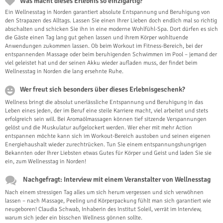
Was macht dieses Erlebnis so einzigartig?
Ein Wellnesstag in Norden garantiert absolute Entspannung und Beruhigung von
den Strapazen des Alltags. Lassen Sie einen Ihrer Lieben doch endlich mal so richtig
abschalten und schicken Sie ihn in eine moderne Wohlfühl-Spa. Dort dürfen es sich
die Gäste einen Tag lang gut gehen lassen und ihrem Körper wohltuende
Anwendungen zukommen lassen. Ob beim Workout im Fitness-Bereich, bei der
entspannenden Massage oder beim beruhigenden Schwimmen im Pool – jemand der
viel geleistet hat und der seinen Akku wieder aufladen muss, der findet beim
Wellnesstag in Norden die lang ersehnte Ruhe.
Wer freut sich besonders über dieses Erlebnisgeschenk?
Wellness bringt die absolut unerlässliche Entspannung und Beruhigung in das
Leben eines jeden, der im Beruf eine steile Karriere macht, viel arbeitet und stets
erfolgreich sein will. Bei Aromaölmassagen können tief sitzende Verspannungen
gelöst und die Muskulatur aufgelockert werden. Wer eher mit mehr Action
entspannen möchte kann sich im Workout-Bereich austoben und seinen eigenen
Energiehaushalt wieder zurechtrücken. Tun Sie einem entspannungshungrigen
Bekannten oder Ihrer Liebsten etwas Gutes für Körper und Geist und laden Sie sie
ein, zum Wellnesstag in Norden!
Nachgefragt: Interview mit einem Veranstalter von Wellnesstag
Nach einem stressigen Tag alles um sich herum vergessen und sich verwöhnen
lassen – nach Massage, Peeling und Körperpackung fühlt man sich garantiert wie
neugeboren! Claudia Schwab, Inhaberin des Institut Soleil, verrät im Interview,
warum sich jeder ein bisschen Wellness gönnen sollte.