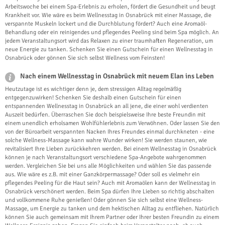
Arbeitswoche bei einem Spa-Erlebnis zu erholen, fördert die Gesundheit und beugt
Krankheit vor. Wie wäre es beim Wellnesstag in Osnabrück mit einer Massage, die
verspannte Muskeln lockert und die Durchblutung fördert? Auch eine Aromaöl-
Behandlung oder ein reinigendes und pflegendes Peeling sind beim Spa möglich. An
jedem Veranstaltungsort wird das Relaxen zu einer traumhaften Regeneration, um
neue Energie zu tanken. Schenken Sie einen Gutschein für einen Wellnesstag in
Osnabrück oder gönnen Sie sich selbst Wellness vom Feinsten!
Nach einem Wellnesstag in Osnabrück mit neuem Elan ins Leben
Heutzutage ist es wichtiger denn je, dem stressigen Alltag regelmäßig
entgegenzuwirken! Schenken Sie deshalb einen Gutschein für einen
entspannenden Wellnesstag in Osnabrück an all jene, die einer wohl verdienten
Auszeit bedürfen. Überraschen Sie doch beispielsweise Ihre beste Freundin mit
einem unendlich erholsamen Wohlfühlerlebnis zum Verwöhnen. Oder lassen Sie den
von der Büroarbeit verspannten Nacken Ihres Freundes einmal durchkneten - eine
solche Wellness-Massage kann wahre Wunder wirken! Sie werden staunen, wie
revitalisiert Ihre Lieben zurückkehren werden. Bei einem Wellnesstag in Osnabrück
können je nach Veranstaltungsort verschiedene Spa-Angebote wahrgenommen
werden. Vergleichen Sie bei uns alle Möglichkeiten und wählen Sie das passende
aus. Wie wäre es z.B. mit einer Ganzkörpermassage? Oder soll es vielmehr ein
pflegendes Peeling für die Haut sein? Auch mit Aromaölen kann der Wellnesstag in
Osnabrück verschönert werden. Beim Spa dürfen Ihre Lieben so richtig abschalten
und vollkommene Ruhe genießen! Oder gönnen Sie sich selbst eine Wellness-
Massage, um Energie zu tanken und dem hektischen Alltag zu entfliehen. Natürlich
können Sie auch gemeinsam mit Ihrem Partner oder Ihrer besten Freundin zu einem