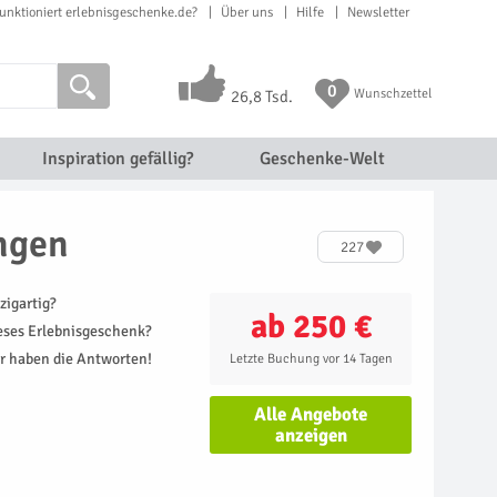
unktioniert erlebnisgeschenke.de?
Über uns
Hilfe
Newsletter
0
Wunschzettel
26,8 Tsd.
Inspiration gefällig?
Geschenke-Welt
ngen
227
zigartig?
ab 250 €
ieses Erlebnisgeschenk?
r haben die Antworten!
Letzte Buchung vor 14 Tagen
Alle Angebote
anzeigen