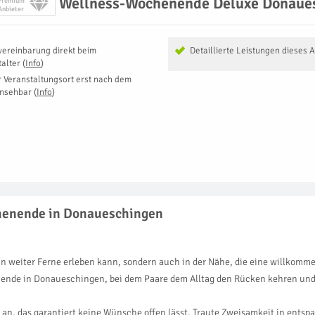
Wellness-Wochenende Deluxe Donaue
Premium
Anbieter
vereinbarung direkt beim
Detaillierte Leistungen dieses 
talter
(
Info
)
r Veranstaltungsort erst nach dem
insehbar
(
Info
)
chenende in Donaueschingen
in weiter Ferne erleben kann, sondern auch in der Nähe, die eine willkom
nende in Donaueschingen, bei dem Paare dem Alltag den Rücken kehren un
 an, das garantiert keine Wünsche offen lässt. Traute Zweisamkeit in ent