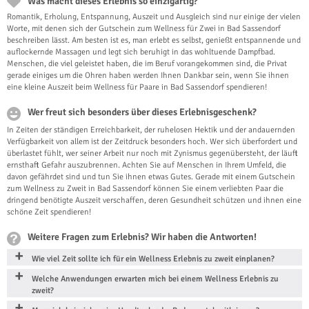
Was macht dieses Erlebnis so einzigartig?
Romantik, Erholung, Entspannung, Auszeit und Ausgleich sind nur einige der vielen
Worte, mit denen sich der Gutschein zum Wellness für Zwei in Bad Sassendorf
beschreiben lässt. Am besten ist es, man erlebt es selbst, genießt entspannende und
auflockernde Massagen und legt sich beruhigt in das wohltuende Dampfbad.
Menschen, die viel geleistet haben, die im Beruf vorangekommen sind, die Privat
gerade einiges um die Ohren haben werden Ihnen Dankbar sein, wenn Sie ihnen
eine kleine Auszeit beim Wellness für Paare in Bad Sassendorf spendieren!
Wer freut sich besonders über dieses Erlebnisgeschenk?
In Zeiten der ständigen Erreichbarkeit, der ruhelosen Hektik und der andauernden
Verfügbarkeit von allem ist der Zeitdruck besonders hoch. Wer sich überfordert und
überlastet fühlt, wer seiner Arbeit nur noch mit Zynismus gegenübersteht, der läuft
ernsthaft Gefahr auszubrennen. Achten Sie auf Menschen in Ihrem Umfeld, die
davon gefährdet sind und tun Sie ihnen etwas Gutes. Gerade mit einem Gutschein
zum Wellness zu Zweit in Bad Sassendorf können Sie einem verliebten Paar die
dringend benötigte Auszeit verschaffen, deren Gesundheit schützen und ihnen eine
schöne Zeit spendieren!
Weitere Fragen zum Erlebnis? Wir haben die Antworten!
Wie viel Zeit sollte ich für ein Wellness Erlebnis zu zweit einplanen?
Welche Anwendungen erwarten mich bei einem Wellness Erlebnis zu
zweit?