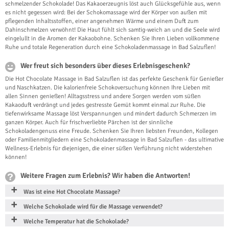
schmelzender Schokolade! Das Kakaoerzeugnis löst auch Glücksgefühle aus, wenn
es nicht gegessen wird: Bei der Schokomassage wird der Körper von außen mit
pflegenden Inhaltsstoffen, einer angenehmen Wärme und einem Duft zum
Dahinschmelzen verwöhnt! Die Haut fühlt sich samtig-weich an und die Seele wird
eingelullt in die Aromen der Kakaobohne. Schenken Sie Ihren Lieben vollkommene
Ruhe und totale Regeneration durch eine Schokoladenmassage in Bad Salzuflen!
Wer freut sich besonders über dieses Erlebnisgeschenk?
Die Hot Chocolate Massage in Bad Salzuflen ist das perfekte Geschenk für Genießer
und Naschkatzen. Die kalorienfreie Schokoversuchung können Ihre Lieben mit
allen Sinnen genießen! Alltagsstress und andere Sorgen werden vom süßen
Kakaoduft verdrängt und jedes gestresste Gemüt kommt einmal zur Ruhe. Die
tiefenwirksame Massage löst Verspannungen und mindert dadurch Schmerzen im
ganzen Körper. Auch für frischverliebte Pärchen ist der sinnliche
Schokoladengenuss eine Freude. Schenken Sie Ihren liebsten Freunden, Kollegen
oder Familienmitgliedern eine Schokoladenmassage in Bad Salzuflen - das ultimative
Wellness-Erlebnis für diejenigen, die einer süßen Verführung nicht widerstehen
können!
Weitere Fragen zum Erlebnis? Wir haben die Antworten!
Was ist eine Hot Chocolate Massage?
Welche Schokolade wird für die Massage verwendet?
Welche Temperatur hat die Schokolade?