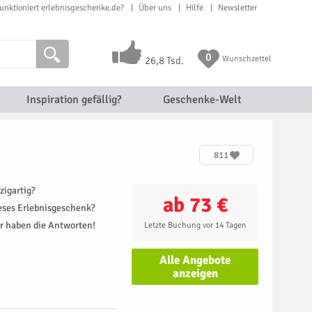
unktioniert erlebnisgeschenke.de?
Über uns
Hilfe
Newsletter
0
Wunschzettel
26,8 Tsd.
Inspiration gefällig?
Geschenke-Welt
811
zigartig?
ab 73 €
ieses Erlebnisgeschenk?
r haben die Antworten!
Letzte Buchung vor 14 Tagen
Alle Angebote
anzeigen