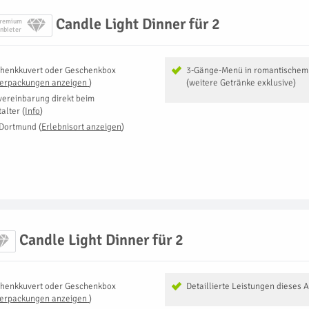
Candle Light Dinner für 2
remium
nbieter
henkkuvert oder Geschenkbox
3-Gänge-Menü in romantischem 
Verpackungen anzeigen
)
(weitere Getränke exklusive)
vereinbarung direkt beim
talter
(
Info
)
 Dortmund
(
Erlebnisort anzeigen
)
Candle Light Dinner für 2
henkkuvert oder Geschenkbox
Detaillierte Leistungen dieses 
Verpackungen anzeigen
)