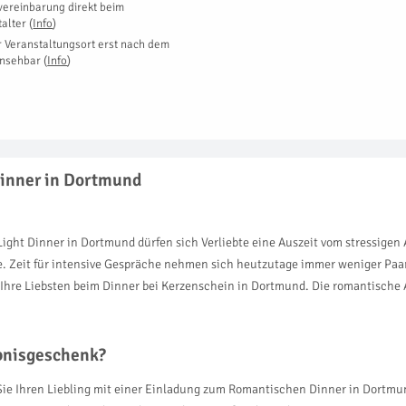
vereinbarung direkt beim
talter
(
Info
)
r Veranstaltungsort erst nach dem
insehbar
(
Info
)
Dinner in Dortmund
 Light Dinner in Dortmund dürfen sich Verliebte eine Auszeit vom stressigen
e. Zeit für intensive Gespräche nehmen sich heutzutage immer weniger Pa
Ihre Liebsten beim Dinner bei Kerzenschein in Dortmund. Die romantische
ebnisgeschenk?
 Sie Ihren Liebling mit einer Einladung zum Romantischen Dinner in Dort