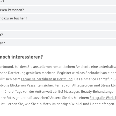
en?
reren Personen?
r dazu zu buchen?
t?
nen?
noch interessieren?
Dortmund
, bei dem Sie anstelle von romantischem Ambiente eine unterhalts
rische Darbietung genießen möchten. Begleitet wird das Spektakel von ei
üllt sich beim
Ferrari selber fahren in Dortmund
. Das einmalige Fahrgefühl, 
dvolle Blicke von Passanten sicher. Fernab von Alltagssorgen und Stress kö
sich für drei Tage von der Außenwelt ab. Bei Massagen, Beauty-Behandlung
 Ihre Fotos grauenhaft aussehen? Ändern Sie das bei einem
Fotografie Works
 ist. Lernen Sie, wie Sie ein Motiv im richtigen Winkel und Licht einfange