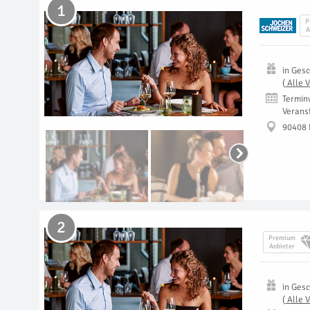
1
P
A
in
Gesc
(
Alle 
Termin
Verans
90408
2
Premium
Anbieter
in
Gesc
(
Alle 