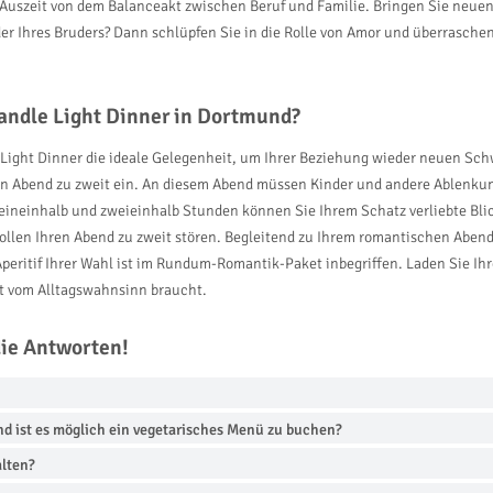
e Auszeit von dem Balanceakt zwischen Beruf und Familie. Bringen Sie neue
r Ihres Bruders? Dann schlüpfen Sie in die Rolle von Amor und überrasche
andle Light Dinner in Dortmund?
e Light Dinner die ideale Gelegenheit, um Ihrer Beziehung wieder neuen S
en Abend zu zweit ein. An diesem Abend müssen Kinder und andere Ablenkun
eineinhalb und zweieinhalb Stunden können Sie Ihrem Schatz verliebte Bl
ollen Ihren Abend zu zweit stören. Begleitend zu Ihrem romantischen Abend
Aperitif Ihrer Wahl ist im Rundum-Romantik-Paket inbegriffen. Laden Sie Ih
it vom Alltagswahnsinn braucht.
die Antworten!
 ist es möglich ein vegetarisches Menü zu buchen?
alten?