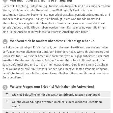
Was macht dieses Erlebnis so einzigartig?
Romantik, Erholung, Entspannung, Auszeit und Ausgleich sind nur einige der vielen
Worte, mit denen sich der Gutschein zum Wellness für Zwei in Arnsberg
beschreiben lässt. Am besten ist es, man erlebt es selbst, genießt entspannende und
auflockernde Massagen und legt sich beruhigt in das wohltuende Dampfbad.
Menschen, die viel geleistet haben, die im Beruf vorangekommen sind, die Privat
gerade einiges um die Ohren haben werden Ihnen Dankbar sein, wenn Sie ihnen
eine kleine Auszeit beim Wellness für Paare in Arnsberg spendieren!
Wer freut sich besonders über dieses Erlebnisgeschenk?
In Zeiten der ständigen Erreichbarkeit, der ruhelosen Hektik und der andauernden
Verfügbarkeit von allem ist der Zeitdruck besonders hoch. Wer sich überfordert und
überlastet fühlt, wer seiner Arbeit nur noch mit Zynismus gegenübersteht, der läuft
ernsthaft Gefahr auszubrennen. Achten Sie auf Menschen in Ihrem Umfeld, die
davon gefährdet sind und tun Sie ihnen etwas Gutes. Gerade mit einem Gutschein
zum Wellness zu Zweit in Arnsberg können Sie einem verliebten Paar die dringend
benötigte Auszeit verschaffen, deren Gesundheit schützen und ihnen eine schöne
Zeit spendieren!
Weitere Fragen zum Erlebnis? Wir haben die Antworten!
Wie viel Zeit sollte ich für ein Wellness Erlebnis zu zweit einplanen?
Welche Anwendungen erwarten mich bei einem Wellness Erlebnis zu
zweit?