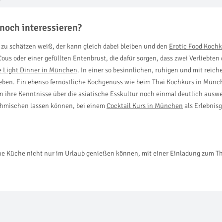
?
noch interessieren?
zu schätzen weiß, der kann gleich dabei bleiben und den
Erotic Food Koch
us oder einer gefüllten Entenbrust, die dafür sorgen, dass zwei Verliebten 
e Light Dinner in München
. In einer so besinnlichen, ruhigen und mit re
rleben. Ein ebenso fernöstliche Kochgenuss wie beim Thai Kochkurs in Münc
en ihre Kenntnisse über die asiatische Esskultur noch einmal deutlich aus
achmischen lassen können, bei einem
Cocktail Kurs in München
als Erlebnis
sche Küche nicht nur im Urlaub genießen können, mit einer Einladung zum 