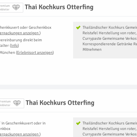
Thai Kochkurs Otterfing
remium
nbieter
henkkuvert oder Geschenkbox
Thailändischer Kochkurs Geme
Verpackungen anzeigen
)
Reistafel Herstellung von roter
Currypaste Gemeinsame Verkos
vereinbarung direkt beim
Korrespondierende Getränke 
talter
(
Info
)
Mitnehmen
 München
(
Erlebnisort anzeigen
)
Thai Kochkurs Otterfing
Premium
Anbieter
F
in
Geschenkkuvert oder in
Thailändischer Kochkurs Geme
enkbox
Reistafel Herstellung von roter
Verpackungen anzeigen
)
Currypaste Gemeinsame Verkos