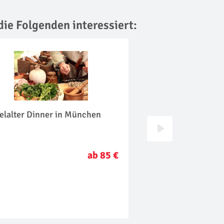
die Folgenden interessiert:
elalter Dinner in München
Orientalischer Koc
München
ab 85 €