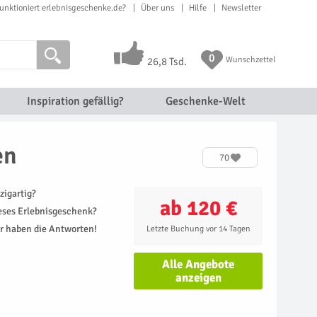
unktioniert erlebnisgeschenke.de?
Über uns
Hilfe
Newsletter
0
Wunschzettel
26,8 Tsd.
Inspiration gefällig?
Geschenke-Welt
en
70
zigartig?
ab 120 €
ieses Erlebnisgeschenk?
r haben die Antworten!
Letzte Buchung vor 14 Tagen
Alle Angebote
anzeigen