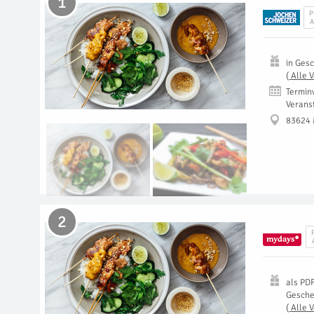
1
P
A
in
Gesc
(
Alle 
Termin
Verans
83624
2
als
PD
Gesch
(
Alle 