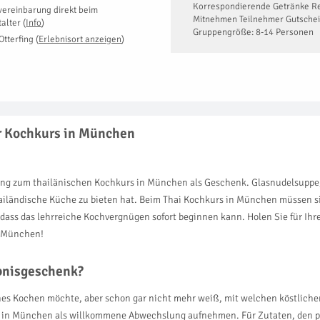
Korrespondierende Getränke 
vereinbarung direkt beim
Mitnehmen Teilnehmer Gutschein
talter
(
Info
)
Gruppengröße: 8-14 Personen
Otterfing
(
Erlebnisort anzeigen
)
er Kochkurs in München
dung zum thailänischen Kochkurs in München als Geschenk. Glasnudelsupp
die thailändische Küche zu bieten hat. Beim Thai Kochkurs in München müsse
 sodass das lehrreiche Kochvergnügen sofort beginnen kann. Holen Sie für Ih
n München!
ebnisgeschenk?
ches Kochen möchte, aber schon gar nicht mehr weiß, mit welchen köstliche
 in München als willkommene Abwechslung aufnehmen. Für Zutaten, den perf