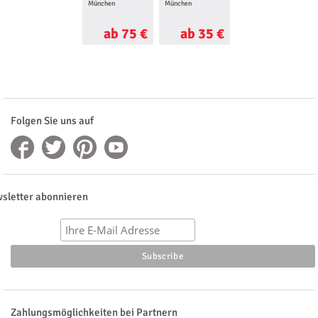
München
München
in München
ab 75 €
ab 35 €
ab 85 €
Folgen Sie uns auf
sletter abonnieren
Zahlungsmöglichkeiten bei Partnern