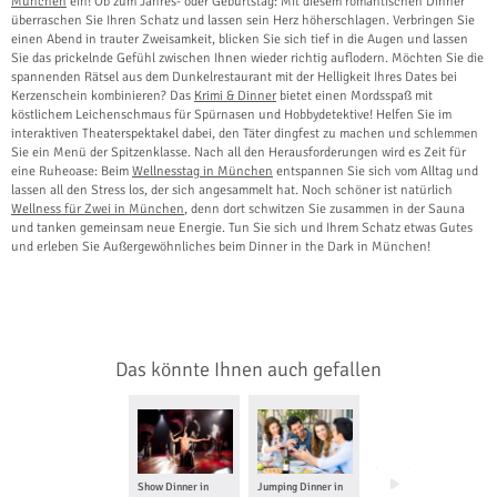
München
ein! Ob zum Jahres- oder Geburtstag: Mit diesem romantischen Dinner
überraschen Sie Ihren Schatz und lassen sein Herz höherschlagen. Verbringen Sie
einen Abend in trauter Zweisamkeit, blicken Sie sich tief in die Augen und lassen
Sie das prickelnde Gefühl zwischen Ihnen wieder richtig auflodern. Möchten Sie die
spannenden Rätsel aus dem Dunkelrestaurant mit der Helligkeit Ihres Dates bei
Kerzenschein kombinieren? Das
Krimi & Dinner
bietet einen Mordsspaß mit
köstlichem Leichenschmaus für Spürnasen und Hobbydetektive! Helfen Sie im
interaktiven Theaterspektakel dabei, den Täter dingfest zu machen und schlemmen
Sie ein Menü der Spitzenklasse. Nach all den Herausforderungen wird es Zeit für
eine Ruheoase: Beim
Wellnesstag in München
entspannen Sie sich vom Alltag und
lassen all den Stress los, der sich angesammelt hat. Noch schöner ist natürlich
Wellness für Zwei in München
, denn dort schwitzen Sie zusammen in der Sauna
und tanken gemeinsam neue Energie. Tun Sie sich und Ihrem Schatz etwas Gutes
und erleben Sie Außergewöhnliches beim Dinner in the Dark in München!
Das könnte Ihnen auch gefallen
Show Dinner in
Jumping Dinner in
Mittelalter Dinner