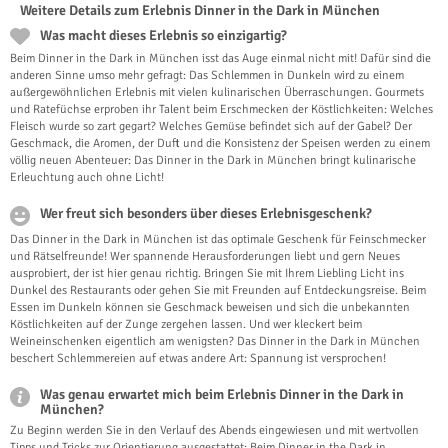
Weitere Details zum Erlebnis Dinner in the Dark in München
Was macht dieses Erlebnis so einzigartig?
Beim Dinner in the Dark in München isst das Auge einmal nicht mit! Dafür sind die
anderen Sinne umso mehr gefragt: Das Schlemmen in Dunkeln wird zu einem
außergewöhnlichen Erlebnis mit vielen kulinarischen Überraschungen. Gourmets
und Ratefüchse erproben ihr Talent beim Erschmecken der Köstlichkeiten: Welches
Fleisch wurde so zart gegart? Welches Gemüse befindet sich auf der Gabel? Der
Geschmack, die Aromen, der Duft und die Konsistenz der Speisen werden zu einem
völlig neuen Abenteuer: Das Dinner in the Dark in München bringt kulinarische
Erleuchtung auch ohne Licht!
Wer freut sich besonders über dieses Erlebnisgeschenk?
Das Dinner in the Dark in München ist das optimale Geschenk für Feinschmecker
und Rätselfreunde! Wer spannende Herausforderungen liebt und gern Neues
ausprobiert, der ist hier genau richtig. Bringen Sie mit Ihrem Liebling Licht ins
Dunkel des Restaurants oder gehen Sie mit Freunden auf Entdeckungsreise. Beim
Essen im Dunkeln können sie Geschmack beweisen und sich die unbekannten
Köstlichkeiten auf der Zunge zergehen lassen. Und wer kleckert beim
Weineinschenken eigentlich am wenigsten? Das Dinner in the Dark in München
beschert Schlemmereien auf etwas andere Art: Spannung ist versprochen!
Was genau erwartet mich beim Erlebnis Dinner in the Dark in
München?
Zu Beginn werden Sie in den Verlauf des Abends eingewiesen und mit wertvollen
Tipps und Tricks zur Orientierung ausgestattet: Beim Dinner in the Dark in