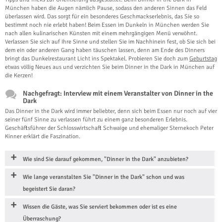
München haben die Augen nämlich Pause, sodass den anderen Sinnen das Feld
überlassen wird. Das sorgt für ein besonderes Geschmackserlebnis, das Sie so
bestimmt noch nie erlebt haben! Beim Essen im Dunkeln in München werden Sie
nach allen kulinarischen Künsten mit einem mehrgängigen Menü verwöhnt.
Verlassen Sie sich auf Ihre Sinne und stellen Sie im Nachhinein fest, ob Sie sich bei
dem ein oder anderen Gang haben täuschen lassen, denn am Ende des Dinners
bringt das Dunkelrestaurant Licht ins Spektakel. Probieren Sie doch zum
Geburtstag
etwas völlig Neues aus und verzichten Sie beim Dinner in the Dark in München auf
die Kerzen!
Nachgefragt: Interview mit einem Veranstalter von Dinner in the
Dark
Das Dinner in the Dark wird immer beliebter, denn sich beim Essen nur noch auf vier
seiner fünf Sinne zu verlassen führt zu einem ganz besonderen Erlebnis.
Geschäftsführer der Schlosswirtschaft Schwaige und ehemaliger Sternekoch Peter
Kinner erklärt die Faszination.
Wie sind Sie darauf gekommen, "Dinner in the Dark" anzubieten?
Wie lange veranstalten Sie "Dinner in the Dark" schon und was
begeistert Sie daran?
Wissen die Gäste, was Sie serviert bekommen oder ist es eine
Überraschung?