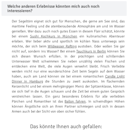
Welche anderen Erlebnisse könnten mich auch noch
interessieren?
Der Segeltörn eignet sich gut für Menschen, die gerne am See sind, das
maritime Feeling und die atemberaubende Atmosphäre am und im Wasser
genießen. Wer dazu auch noch gutes Essen in diesem Flair schätzt, könnte
bei einem
Sushi Kochkurs in München
ein kulinarisches Abenteuer
erleben. Wer lieber aktiv und sportlich im kühlen Nass unterwegs sein
möchte, der sich beim
Wildwasser Rafting
austoben. Oder wollen Sie gar
nicht auf, sondern ins Wasser? Bei einem
Tauchkurs in Berlin
können Sie
sich diesen Wunsch erfüllen. In der prächtigen und schillernden
Unterwasser Welt schwimmen Sie neben unzählig vielen Fischen und
entdecken eine Welt, die viele Augen verwehrt bleibt. Frisch Verliebte
werden nicht nur eine wunderschöne Zeit beim Segeln auf dem Wasser
haben, auch am Land können sie bei einem romantischen
Candle Light
Dinner in Hamburg
die Stunden zu zweit auskosten. Im flackernden
Kerzenlicht und bei einem mehrgängigen Menü der Spitzenklasse, können
sie sich tief in die Augen schauen und die Zeit bei einem guten Gespräch
verstreichen lassen. Ein ganz besonderes Erlebnis für alle verliebten
Pärchen und Romantiker ist das
Ballon fahren
. In schwindligen Höhen
können Ängstliche sich an Ihren Partner schmiegen und sich in dessen
Armen auch bei der Sicht von oben sicher fühlen.
Das könnte Ihnen auch gefallen: