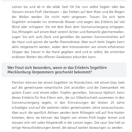
Leinen los und ab in die wilde See! Ob Sie nun selbst Segeln oder das
Steuern einem Profi überlassen – das Treiben auf dem Meer und die Wogen
der Wellen werden Sie nicht mehr vergessen. Trauen Sie sich beim
Segeltörn entweder ins strömende Wasser und wagen das Erlebnis bei viel
Wind oder schippern Sie mit dem Boot dem Sonnenuntergang entgegen.
Das Mitsegeln auf einem Boot vereint Action und Romantik gleichermaßen.
Legen Sie sich aufs Deck und genießen die warmen Sonnenstrahlen auf
der Haut und spüren die sanfte Meeresbriese. Aber auch beim Segeln kann
aktiv mitgemacht werden, wobei dem Interessierten von einem erfahrenen
Skipper das Steuer in die Hand gegeben wird und er selbst, die scheinbar
endlosen Weiten des offenen Gewässers erkunden kann.
Wer freut sich besonders, wenn er das Erlebnis Segeltörn
Mecklenburg-Vorpommern geschenkt bekommt?
Pärchen können bei einem Segeltörn im Mondschein, mit einem Glas Sekt
auf die gemeinsame romantische Zeit anstoßen und die Zweisamkeit mit
gutem Essen und einem edlen Tropfen genießen. Genauso idyllisch kann
dieses Erlebnis für Ihre Eltern sein, die zur Silberhochzeit zusammen in den
Sonnenuntergang segeln, in den Erinnerungen der letzten 25 Jahre
schwelgen und auf die weiteren vielen gemeinsamen Jahre vorausschauen.
Aber auch die sportlich Aktiven werden beim Mitsegeln voll auf ihre Kosten
kommen, denn sie können das Segeln von einem Profi-Segler lernen und
müssen sich mit voller Körperkraft in die Leinen legen. Die raue See hält so
einige Herausforderungen bereit, die darauf warten bezwungen zu werden.