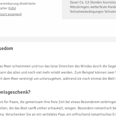
Dauer Ca. 3,5 Stunden Ausrüstu
vereinbarung direkt beim
Mitzubringen: wetterfeste Klei
talter
(
Info
)
Teilnahmebedingungen Teilnah
isort anzeigen
)
Usedom
as Meer schwimmen und nur das leise Streichen des Windes durch die Segel
ann das alles und noch viel mehr erlebt werden. Zum Beispiel können zwei 
mit dem Meer vereinigt um unterzugehen, während sie noch einmal die Welt 
ebnisgeschenk?
nis für Paare, die gemeinsam ihre freie Zeit bei etwas Besonderem verbring
llen, die das Boot sanft umher schaukelt, wiegen. Besonders romantisch be
g. Verschenken Sie an ein verliebtes Paar, ein erfrischend romantisches 