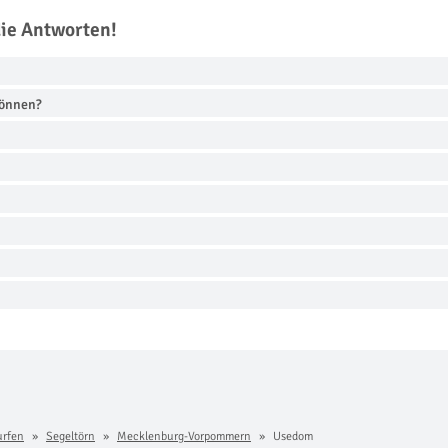
die Antworten!
können?
urfen
Segeltörn
Mecklenburg-Vorpommern
Usedom