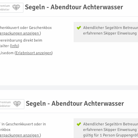
Segeln - Abendtour Achterwasser
remium
nbieter
henkkuvert oder Geschenkbox
Abendlicher Segeltörn Betreuu
Verpackungen anzeigen
)
erfahrenen Skipper Einweisung
vereinbarung direkt beim
talter
(
Info
)
 Usedom
(
Erlebnisort anzeigen
)
Segeln - Abendtour Achterwasser
Premium
Anbieter
F
in
Geschenkkuvert oder in
Abendlicher Segeltörn Betreuu
enkbox
erfahrenen Skipper Einweisung
Verpackungen anzeigen
)
gültig für 1 Person Gruppengrö