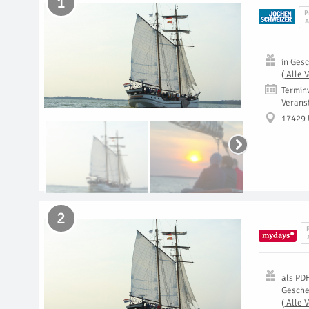
1
P
A
in
Gesc
(
Alle 
Termin
Verans
17429
2
als
PD
Gesch
(
Alle 