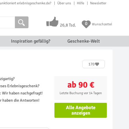
unktioniert erlebnisgeschenke.de?
Über uns
Hilfe
Newsletter
0
Wunschzettel
26,8 Tsd.
Inspiration gefällig?
Geschenke-Welt
170
zigartig?
ab 90 €
ieses Erlebnisgeschenk?
r: Wir haben nachgefragt!
Letzte Buchung vor 14 Tagen
r haben die Antworten!
Alle Angebote
anzeigen