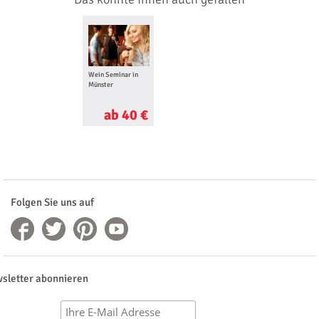
Wein Seminar in
Münster
ab 40 €
Folgen Sie uns auf
sletter abonnieren