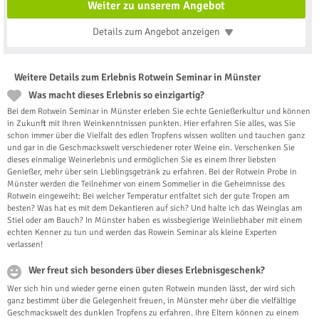
Weiter zu unserem Angebot
Details zum Angebot
anzeigen
Weitere Details zum Erlebnis Rotwein Seminar in Münster
Was macht dieses Erlebnis so einzigartig?
Bei dem Rotwein Seminar in Münster erleben Sie echte Genießerkultur und können
in Zukunft mit Ihren Weinkenntnissen punkten. Hier erfahren Sie alles, was Sie
schon immer über die Vielfalt des edlen Tropfens wissen wollten und tauchen ganz
und gar in die Geschmackswelt verschiedener roter Weine ein. Verschenken Sie
dieses einmalige Weinerlebnis und ermöglichen Sie es einem Ihrer liebsten
Genießer, mehr über sein Lieblingsgetränk zu erfahren. Bei der Rotwein Probe in
Münster werden die Teilnehmer von einem Sommelier in die Geheimnisse des
Rotwein eingeweiht: Bei welcher Temperatur entfaltet sich der gute Tropen am
besten? Was hat es mit dem Dekantieren auf sich? Und halte ich das Weinglas am
Stiel oder am Bauch? In Münster haben es wissbegierige Weinliebhaber mit einem
echten Kenner zu tun und werden das Rowein Seminar als kleine Experten
verlassen!
Wer freut sich besonders über dieses Erlebnisgeschenk?
Wer sich hin und wieder gerne einen guten Rotwein munden lässt, der wird sich
ganz bestimmt über die Gelegenheit freuen, in Münster mehr über die vielfältige
Geschmackswelt des dunklen Tropfens zu erfahren. Ihre Eltern können zu einem