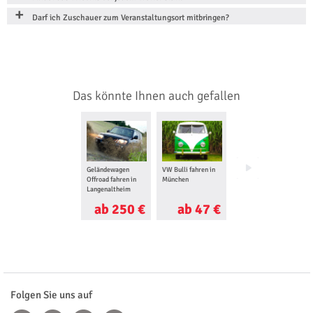
Darf ich Zuschauer zum Veranstaltungsort mitbringen?
Das könnte Ihnen auch gefallen
Geländewagen
VW Bulli fahren in
Quad fahren in
Offroad fahren in
München
München
Langenaltheim
ab 250 €
ab 47 €
ab 69 €
Folgen Sie uns auf