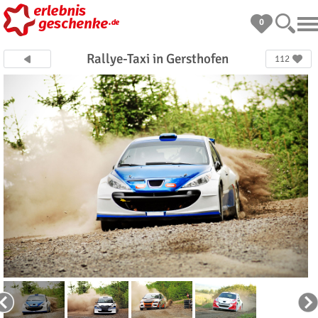
0
Rallye-Taxi in Gersthofen
112