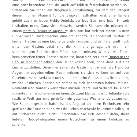
eine ganz besondere Zeit, die auch auf Bildern festgehalten werden soll.
Schenken Sie ihnen ein
Babybauch Fotoshooting
, bei dem der Fotograf
diesen intimen Moment für die Ewigkeit festhalten wird. Eine Kamera
gehört auch zu jedem Hobby-Detektiv, der jede Spur und jeden Hinweis
festhalten muss. Ganz viele Hinweise werden Sie sammeln müssen bei
einem
Krimi & Dinner in Augsburg
, den dort hat sich bei einem illustren
Dinner voller Feinschmecker, eine grauenhafte Tat abgespielt. Mitten im
bunten Treiben ist eine Leiche gefunden worden und der Täter weilt noch
unter den Gästen. Jetzt sind die Krimifans gefragt, die mit ihrem
scharsinnigem Spürsinn den Mörder stellen müssen. Wem zu viel Trubel
beim genießen feiner Speisen zu viel ist, kann sich bei einem
Dinner in the
Dark in Mönchengladbach
den Bauch vollschlagen, ohne dabei auf eine
Leiche zu stoßen. Denn hier sehen die Gäste nicht einmal die Hand vor
Augen. Im abgedunkelten Raum müssen sie sich vollkommen auf den
Geschmackssinn verlassen und sehen erst beim Verlassen des Restaurants,
welche köstlichen Speisen sie gerade zu sich genommen haben. Mit viel
Romantik und trauter Zweisamkeit müssen Paare und Verliebte bei einem
romantischen Wochenende
rechnen. Zu zweit blenden die Turteltauben die
restliche Welt aus und genießen ein gesamtes Wochenende zusammen.
Wie Sie nun gesehen haben ist das Angebot an tollen Erlebnissen sehr
groß und die Entscheidung, was die Lieben geschenkt bekommen sollen, ist
mit Sicherheit nicht leicht. Entscheiden Sie sich deshalb dafür, Ihren
liebsten Hobby-Fotografen einen Gutschein für einen Fotokurs zu
schenken.