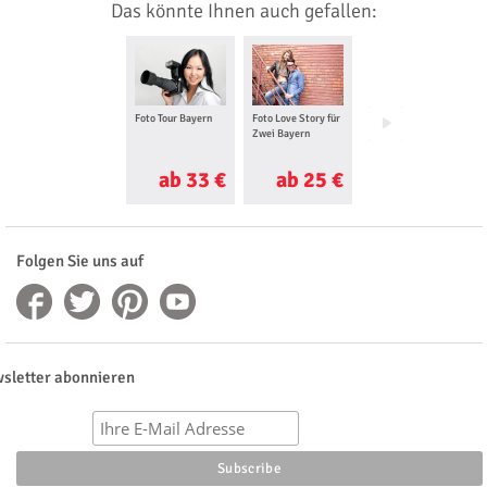
Das könnte Ihnen auch gefallen:
Foto Tour Bayern
Foto Love Story für
Rikscha Tour
Zwei Bayern
Bayern
ab 33 €
ab 25 €
ab 39 €
Folgen Sie uns auf
sletter abonnieren