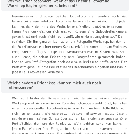
Wer freut sich besonders, wenn er das Erlebnis Fotografie
Workshop Bayern geschenkt bekommt?
Neueinsteiger und schon geübte Hobby-Fotografen werden noch viel
lernen bei einem Fotokurs. Fotografie lernen ist ganz einfach und jeder
kann es dank der Hilfe des Profis lernen. Vielleicht gibt es jemanden in
Ihrem Freundeskreis, der sich erst vor Kurzem eine Spiegelreflexkamera
gekauft hat und noch nicht recht weiß, wie er damit umgehen soll? Dann
schicken Sie ihn ganz einfach zu einem Fotografie Workshop, bei dem er
die Funktionsweise seiner neuen Kamera erklärt bekommt und am Ende des
ereignisreichen Tages einige tolle Schnappschüsse im Kasten hat. Aber
auch Leute, die schon Erfahrung beim Fotografieren gesammelt haben,
können vom Profi-Fotografen noch viele neue Tricks und Kniffe lernen. Der
Profi wird genau auf die Bedürfnisse des Beschenkten eingehen und ihm in
jedem Fall Foto-Wissen vermitteln.
Welche anderen Erlebnisse könnten mich auch noch
interessieren?
Wer nicht hinter der Kamera stehen möchte wie bei einem Fotografie
Workshop und sich eher in der Rolle des Fotomodels wohl fühlt, kann bei
einem
professionellen Fotoshooting in Frankfurt am Main
tolle Bilder von
sich machen lassen. Wie wäre es zum Beispiel mit sexy Schnappschüssen,
mit denen man seinen Schatz überraschen kann oder aber auch schöne
Portraitbilder, die man der Familie zu Weihnachten schenken kann. In
jedem Fall wird der Profi-Fotograf tolle Bilder von Ihnen machen und Ihre
Vorzüge toll in Szene setzen. Für werdende Mütter ist die Schwangerschaft