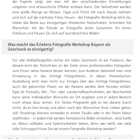
der Experte zeigt, wie man mit den verschiedensten Einstellungen
umgehen und erstaunliche Effekte erzielen kann. Die Teilnehmer werden
eine große Menge an Wissen, Tipps und Tricks mit nach Hause nehmen
und sich auf die nächsten Fotos freuen - der Fotografie Workshop lehrt sie,
immer das Beste aus einzigartigen Momenten festzuhalten. Schenken Sie
Menschen mit der Freude an Fotografie einen Gutschein für einen
Fotokurs und freuen Sie sich auf wunderschöne Bilder!
Was macht das Erlebnis Fotografie Workshop Bayern als
Geschenk so einzigartig?
Für alle Hobbyfotografen sicher ein tolles Geschenk ist ein Fotokurs. Bei
diesem lernt der Teilnehmer an der Seite eines professionellen Fotografen
zum Einen seine Kamera besser kennen, zum Anderen bekommt man eine
Einweisung in das richtige Fotografieren. In dieser theoretischen
Ausbildung lernt man nicht nur Einiges über das richtige Fotografieren,
auch die gekonnten Posen vor der Kamera werden dem Kunden erklärt.
Egal ob Portraits, Akt-, Tier- oder Landschaftsaufnahmen; der Beschenkte
kann seine individuellen Wünsche vor Ort angeben und in jedem Bereich
noch etwas dazu lernen. Ein festes Programm gibt es bei diesem Event
nicht, da es hier einzig und allein nach den Wünschen Ihrer Lieben gehen
soll. Shootings können entweder in einem Studio oder in der freien Natur
stattfinden - in jedem Fall werden fantastische Bilder entstehen. Jetzt heißt
es: Akkus vollladen und Speicherkarten leeren, denn wer weiß, wie viele
tolle Schnappschüsse Sie bei einem Fotografie Workshop werden?