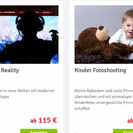
 Reality
Kinder Fotoshooting
n in neue Welten mit moderner
Kleine Rabauken und coole Prin
logie
überraschen und mit einmaligen
Kinderfotos unvergessliche Erin
schaffen
115 €
ab
a
Angebote
Ange