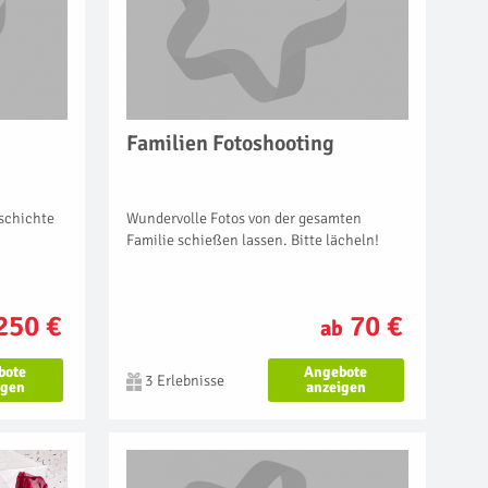
Familien Fotoshooting
Wundervolle Fotos von der gesamten
schichte
Familie schießen lassen. Bitte lächeln!
70 €
250 €
ab
Angebote
bote
3 Erlebnisse
anzeigen
igen