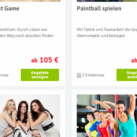
xit Game
Paintball spielen
enkitzel: Durch Lösen von
Mit Taktik und Teamarbeit die Ge
den Weg nach draußen finden
überrumpeln und besiegen
105 €
ab
a
Angebote
Ange
nisse
3 Erlebnisse
anzeigen
anze