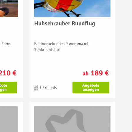
Hubschrauber Rundflug
Beeindruckendes Panorama mit
n Form
Senkrechtstart
189 €
210 €
ab
Angebote
bote
1 Erlebnis
anzeigen
igen