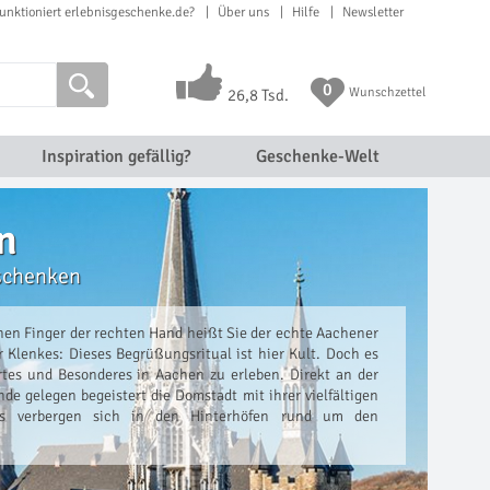
unktioniert erlebnisgeschenke.de?
Über uns
Hilfe
Newsletter
0
Wunschzettel
26,8 Tsd.
Inspiration gefällig?
Geschenke-Welt
n
schenken
nen Finger der rechten Hand heißt Sie der echte Aachener
 Klenkes: Dieses Begrüßungsritual ist hier Kult. Doch es
tes und Besonderes in Aachen zu erleben. Direkt an der
de gelegen begeistert die Domstadt mit ihrer vielfältigen
nts verbergen sich in den Hinterhöfen rund um den