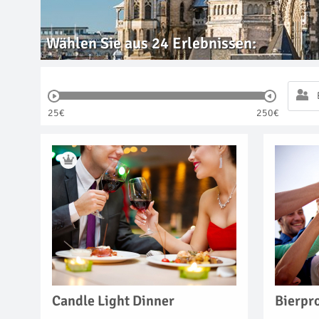
Wählen Sie aus
24
Erlebnissen:
25€
250€
Candle Light Dinner
Bierpr