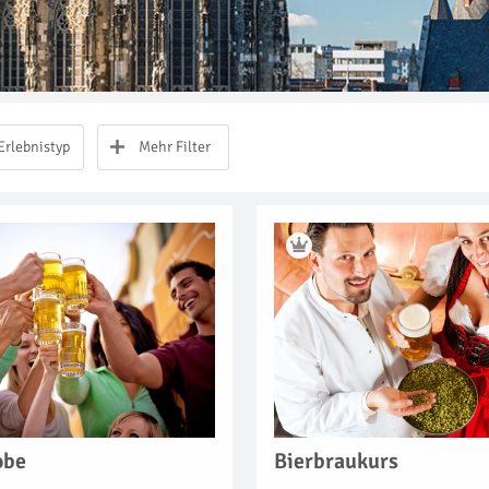
Erlebnistyp
Mehr Filter
obe
Bierbraukurs