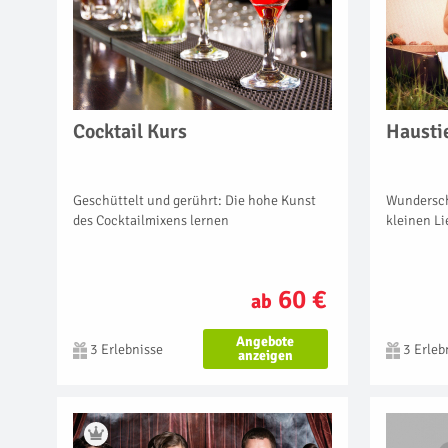
Cocktail Kurs
Hausti
Geschüttelt und gerührt: Die hohe Kunst
Wundersch
des Cocktailmixens lernen
kleinen L
60 €
ab
Angebote
3 Erlebnisse
3 Erleb
anzeigen