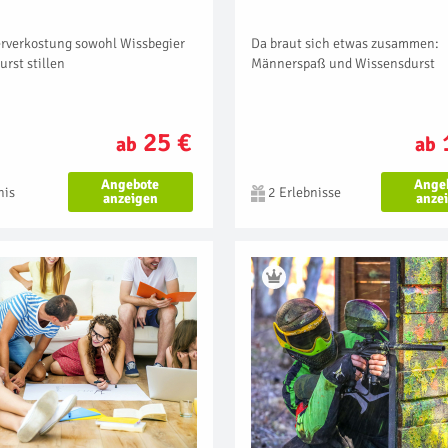
erverkostung sowohl Wissbegier
Da braut sich etwas zusammen:
urst stillen
Männerspaß und Wissensdurst
25 €
ab
ab
Angebote
Ange
nis
2 Erlebnisse
anzeigen
anze