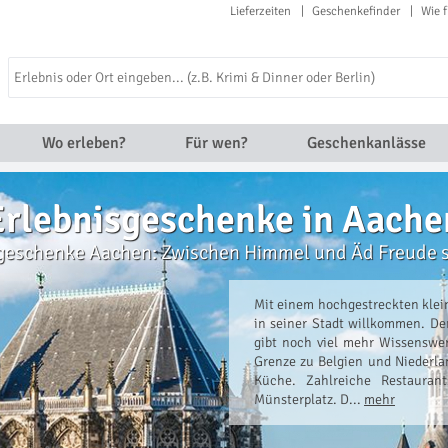
Lieferzeiten
Geschenkefinder
Wie f
Wo erleben?
Für wen?
Geschenkanlässe
Erlebnisgeschenke in Aache
sgeschenke Aachen: Zwischen Himmel und Äd Freude 
Mit einem hochgestreckten klei
in seiner Stadt willkommen. Der
gibt noch viel mehr Wissenswer
Grenze zu Belgien und Niederlan
Küche. Zahlreiche Restaura
Münsterplatz. D...