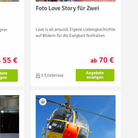
Foto Love Story für Zwei
Love is all around: Eigene Liebesgeschichte
gner
auf Bildern für die Ewigkeit festhalten
70 €
55 €
ab
b
Angebote
bote
3 Erlebnisse
anzeigen
igen