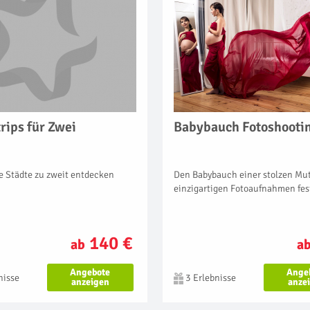
rips für Zwei
Babybauch Fotoshooti
 Städte zu zweit entdecken
Den Babybauch einer stolzen Mut
einzigartigen Fotoaufnahmen fes
140 €
ab
a
Angebote
Ange
nisse
3 Erlebnisse
anzeigen
anze