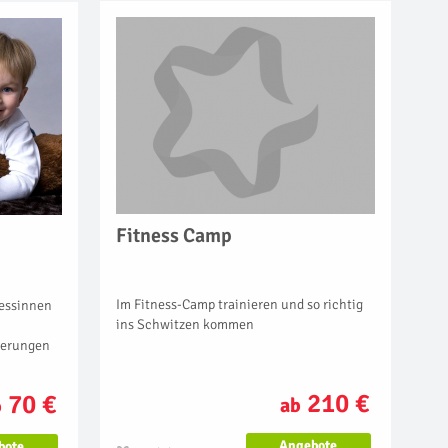
Fitness Camp
Im Fitness-Camp trainieren und so richtig
zessinnen
ins Schwitzen kommen
nerungen
210 €
70 €
ab
b
Angebote
bote