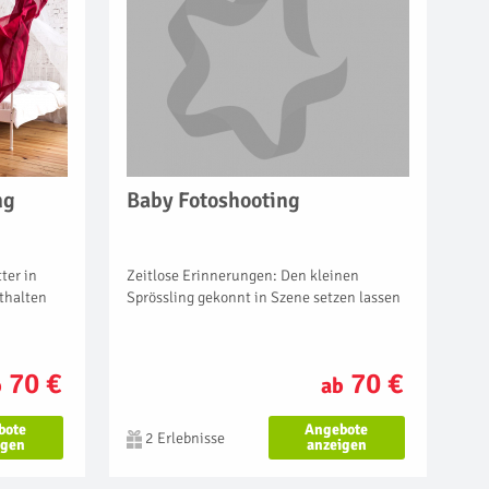
Baby Fotoshooting
ng
Zeitlose Erinnerungen: Den kleinen
ter in
Sprössling gekonnt in Szene setzen lassen
thalten
70 €
70 €
ab
b
Angebote
bote
2 Erlebnisse
anzeigen
igen