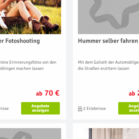
er Fotoshooting
Hummer selber fahren
öne Erinnerungsfotos von den
Mit dem Goliath der Automobilge
ieblingen machen lassen
die Straßen erzittern lassen
70 €
ab
ab
Angebote
Ange
nisse
2 Erlebnisse
anzeigen
anze