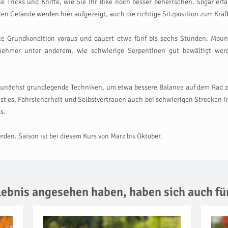
e Tricks und Kniffe, wie Sie Ihr Bike noch besser beherrschen. Sogar erf
n Gelände werden hier aufgezeigt, auch die richtige Sitzposition zum Kräft
ute Grundkondition voraus und dauert etwa fünf bis sechs Stunden. Mou
ilnehmer unter anderem, wie schwierige Serpentinen gut bewältigt we
 zunächst grundlegende Techniken, um etwa bessere Balance auf dem Rad z
ist es, Fahrsicherheit und Selbstvertrauen auch bei schwierigen Strecken i
s.
den. Saison ist bei diesem Kurs von März bis Oktober.
rlebnis angesehen haben,
haben sich auch fü