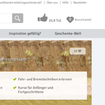
unktioniert erlebnisgeschenke.de?
Über uns
Hilfe
Newsletter
0
Wunschzettel
26,8 Tsd.
Inspiration gefällig?
Geschenke-Welt
25
ofi verbessern
Fahr- und Bremstechniken erlernen
en
Kurse für Anfänger und
Fortgeschrittene