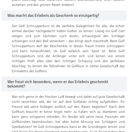
anziehen und den grünen Rasen erobern!
Was macht das Erlebnis als Geschenk so einzigartig?
Der Golf Schnupperkurs ist die perfekte Gelegenheit für alle, die schon
einmal darüber nachgedacht haben Golfen zu lernen. Lässig ins Golf Cart
steigen und zum nächsten Loch düsen, schwungvoll den Schläger
schwingen und den Ball versenken – das klingt doch traumhaft. Beim Golf
Schnupperkurs darf der Beschenkte in diesen Traum hinein schnuppern
und kann herausfinden, ob Golf wirklich sein Sport ist. Beim Golf
Schnupperkurs sind die Anfänger unter sich und lernen von einem
richtigen Profi alles über den richtigen Schwung und den perfekten
Abschlag. So lernen die Teilnehmer im Golfkurs in netter Gesellschaft das
Einmaleins des Golfens.
Wer freut sich besonders, wenn er das Erlebnis geschenkt
bekommt?
Wer sich gerne in der frischen Luft bewegt und dabei auf gute Gesellschaft
nicht verzichten will, der ist auf dem Golfplatz richtig aufgehoben. Ihr
Freund will seine Kollegen endlich auf den Rasen begleiten? Nach dem
Golfkurs braucht er keine Angst mehr zu haben sich zu blamieren und
kann ganz entspannt mitreden. Ihr Bruder will seine neue Freundin mit
Golfkünsten beeindrucken, hat aber keine Ahnung von Schlägern und
Spielbahnen? Im Golf Schnupperkurs kann er die Grundregeln lernen und
wird Ihnen für dieses Geschenk ewig dankbar sein. Auch Paare haben ihre