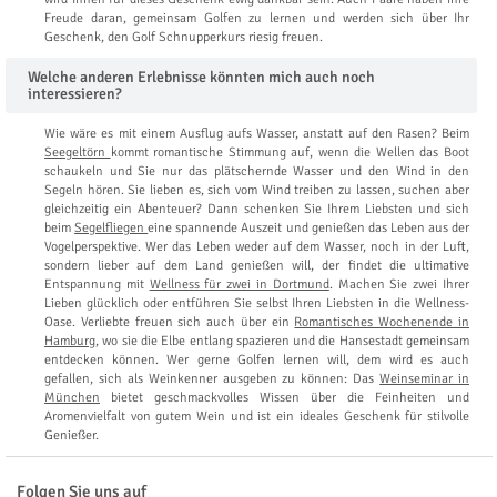
Freude daran, gemeinsam Golfen zu lernen und werden sich über Ihr
Geschenk, den Golf Schnupperkurs riesig freuen.
Welche anderen Erlebnisse könnten mich auch noch
interessieren?
Wie wäre es mit einem Ausflug aufs Wasser, anstatt auf den Rasen? Beim
Seegeltörn
kommt romantische Stimmung auf, wenn die Wellen das Boot
schaukeln und Sie nur das plätschernde Wasser und den Wind in den
Segeln hören. Sie lieben es, sich vom Wind treiben zu lassen, suchen aber
gleichzeitig ein Abenteuer? Dann schenken Sie Ihrem Liebsten und sich
beim
Segelfliegen
eine spannende Auszeit und genießen das Leben aus der
Vogelperspektive. Wer das Leben weder auf dem Wasser, noch in der Luft,
sondern lieber auf dem Land genießen will, der findet die ultimative
Entspannung mit
Wellness für zwei in Dortmund
. Machen Sie zwei Ihrer
Lieben glücklich oder entführen Sie selbst Ihren Liebsten in die Wellness-
Oase. Verliebte freuen sich auch über ein
Romantisches Wochenende in
Hamburg
, wo sie die Elbe entlang spazieren und die Hansestadt gemeinsam
entdecken können. Wer gerne Golfen lernen will, dem wird es auch
gefallen, sich als Weinkenner ausgeben zu können: Das
Weinseminar in
München
bietet geschmackvolles Wissen über die Feinheiten und
Aromenvielfalt von gutem Wein und ist ein ideales Geschenk für stilvolle
Genießer.
Folgen Sie uns auf