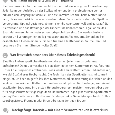
Was macht dieses Erlebnis so einzigartig?
Klettern lernen in Kaufbeuren macht Spaß und ist ein sehr gutes Fitnesstraining!
Jeder kann den Aufstieg an der Steilwand lernen, denn professionelle Lehrer
erklären den Umgang mit dem Seil und die korrekte Technik beim Kletterkurs so
lang, bis es auch wirklich alle verstanden haben. Beim Klettern steht der Spaß im
Vordergrund! Optimal gesichert, können sich die Abenteurer voll und ganz auf die
Kletterwand und das Bewältigen der Hindernisse konzentrieren. Egal, ob sie das
Sportklettern erst lernen oder schon fortgeschritten sind: Sie werden bestens
betreut und verbringen einen Tag mit spannenden Abenteuern. Schenken Sie
deshalb Ihren Lieben einen Gutschein für einen Kletterkurs in Kaufbeuren und
bescheren Sie ihnen Stunden voller Spaß!
Wer freut sich besonders über dieses Erlebnisgeschenk?
Sind Ihre Lieben sportliche Abenteurer, die es mit jeder Herausforderung
aufnehmen? Dann überraschen Sie sie doch mit einem Kletterkurs in Kaufbeuren!
Unter Anleitung eines erfahrenen Profis werden sie klettern lernen und entdecken,
wie viel Spaß dieses Hobby macht. Die Techniken des Sportkletterns sind schnell
eingeübt. Und schon geht’s los! Ihre Kletteraffen erklimmen mutig die Höhen an den
senkrechten Wänden. Klettern in Kaufbeuren ist optimal für Einsteiger, weil sie mit
exzellenter Betreuung ihre ersten Herausforderungen meistern werden. Aber auch
für Fortgeschrittene ist gesorgt, denn Herausforderungen gibt es beim Sportklettern
genug! Der Kletterkurs in Kaufbeuren ist das perfekte Geburtstaggeschenk für Ihre
sportbegeisterte Freundin oder Ihren adrenalinsüchtigen Bruder.
Nachgefragt: Interview mit einem Veranstalter von Kletterkurs