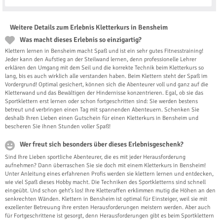
Weitere Details zum Erlebnis Kletterkurs in Bensheim
Was macht dieses Erlebnis so einzigartig?
Klettern lernen in Bensheim macht Spaß und ist ein sehr gutes Fitnesstraining!
Jeder kann den Aufstieg an der Steilwand lernen, denn professionelle Lehrer
erklären den Umgang mit dem Seil und die korrekte Technik beim Kletterkurs so
lang, bis es auch wirklich alle verstanden haben. Beim Klettern steht der Spaß im
Vordergrund! Optimal gesichert, können sich die Abenteurer voll und ganz auf die
Kletterwand und das Bewältigen der Hindernisse konzentrieren. Egal, ob sie das
Sportklettern erst lernen oder schon fortgeschritten sind: Sie werden bestens
betreut und verbringen einen Tag mit spannenden Abenteuern. Schenken Sie
deshalb Ihren Lieben einen Gutschein für einen Kletterkurs in Bensheim und
bescheren Sie ihnen Stunden voller Spaß!
Wer freut sich besonders über dieses Erlebnisgeschenk?
Sind Ihre Lieben sportliche Abenteurer, die es mit jeder Herausforderung
aufnehmen? Dann überraschen Sie sie doch mit einem Kletterkurs in Bensheim!
Unter Anleitung eines erfahrenen Profis werden sie klettern lernen und entdecken,
wie viel Spaß dieses Hobby macht. Die Techniken des Sportkletterns sind schnell
eingeübt. Und schon geht’s los! Ihre Kletteraffen erklimmen mutig die Höhen an den
senkrechten Wänden. Klettern in Bensheim ist optimal für Einsteiger, weil sie mit
exzellenter Betreuung ihre ersten Herausforderungen meistern werden. Aber auch
für Fortgeschrittene ist gesorgt, denn Herausforderungen gibt es beim Sportklettern