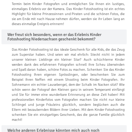
Termin beim Kinder Fotografen und ermöglichen Sie ihnen ein lustiges,
einmaliges Erlebnis vor der Kamera. Das Kinder Fotoshooting ist ein echtes
Highlight für kleine Prinzessinnen und Piraten und die schönen Fotos, die
sie am Ende mit nach Hause nehmen dürfen, werden sie ihr Leben lang an
dieses einmalige Ereignis erinnern!
Wer freut sich besonders, wenn er das Erlebnis Kinder
Fotoshooting Niedersachsen geschenkt bekommt?
Das Kinder Fotoshooting ist das ideale Geschenk für alle Kids, die das Zeug
zum Superstar haben. Und seien wir mal ehrlich: Steckt nicht in jedem
unserer kleinen Lieblinge ein kleiner Star? Auch schüchterne Kinder
werden dank des erfahrenen Fotografen schnell ihre Scheu überwinden
und Spaß daran haben, schöne Fotos zu machen. Schenken Sie das Kinder
Fotoshooting Ihren eigenen Sprösslingen, oder beschenken Sie zum
Beispiel Ihren Neffen mit einem Shooting beim Kinder Fotografen. Ihr
Sohnemann ein echter Lausebengel, dem der Schalk im Nacken sitzt? Wie
schön wenn der Fotograf den Kleinen ganz in seinem Temperamt einfängt
und Sie für immer eine wunderbare Erinnerung an diese Zeit haben! Mit
professionellen Kinderfotos vom Fotografen machen Sie nicht nur kleine
Schlingel und junge Fräuleins glücklich, sondern beglücken auch die
Eltern mit bezaubernden Bildern ihrer Lieben. Mit dem Kinder Fotoshooting
schenken Sie ein einzigartiges Geschenk, das die ganze Familie glücklich
macht!
Welche anderen Erlebnisse könnten mich auch noch