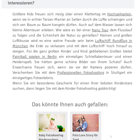
interessieren?
Größere Kids freuen sich riesig über einen Klettertag im
Hochseilgarten
,
wenn sie in echter Tarzan-Manier an Seilen durch die Lüfte schwingen und
sich von Baum zu Baum hangeln dürfen. Auch auf dem Wasser lassen sich
kleine Abenteuer erleben: Wie wäre es bei einer
Kanu Tour
dem Flusslauf
zu folgen und die Schönheit der Natur zu genießen? Kleinen und großen
Luftikusse wird es eine wahre Freude sein beim
Luftschiff Rundflug in
München
die Erde zu verlassen und mit dem Luftschiff hoch hinauf zu
steigen. Für die ganz großen Kinder und Kind gebliebenen Großen bietet
Paintball spielen in Berlin
ein einmaliges Schießabenteuer und einen
Heidenspaß. Sie hätten gerne schöne Bilder von Ihrem Schatz? Auch
Erwachsene freuen sich, wenn sie vor der Kamera posieren dürfen.
Verschenken Sie mit dem
Professionellen Fotoshooting
in Stuttgart ein
einzigartiges Fotoerlebnis.
Wenn Sie ein besonderes Geschenk für einen Ihrer liebsten Kinderstars
suchen, dann liegen Sie mit dem Kinder Fotoshooting goldrichtig!
Das könnte Ihnen auch gefallen:
Baby Fotoshooting
Foto Love Story für
Babybauch
Niedersachsen
Zwei
Fotoshooting