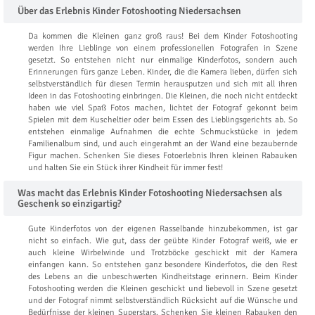
Über das Erlebnis Kinder Fotoshooting Niedersachsen
Da kommen die Kleinen ganz groß raus! Bei dem Kinder Fotoshooting
werden Ihre Lieblinge von einem professionellen Fotografen in Szene
gesetzt. So entstehen nicht nur einmalige Kinderfotos, sondern auch
Erinnerungen fürs ganze Leben. Kinder, die die Kamera lieben, dürfen sich
selbstverständlich für diesen Termin herausputzen und sich mit all ihren
Ideen in das Fotoshooting einbringen. Die Kleinen, die noch nicht entdeckt
haben wie viel Spaß Fotos machen, lichtet der Fotograf gekonnt beim
Spielen mit dem Kuscheltier oder beim Essen des Lieblingsgerichts ab. So
entstehen einmalige Aufnahmen die echte Schmuckstücke in jedem
Familienalbum sind, und auch eingerahmt an der Wand eine bezaubernde
Figur machen. Schenken Sie dieses Fotoerlebnis Ihren kleinen Rabauken
und halten Sie ein Stück ihrer Kindheit für immer fest!
Was macht das Erlebnis Kinder Fotoshooting Niedersachsen als
Geschenk so einzigartig?
Gute Kinderfotos von der eigenen Rasselbande hinzubekommen, ist gar
nicht so einfach. Wie gut, dass der geübte Kinder Fotograf weiß, wie er
auch kleine Wirbelwinde und Trotzböcke geschickt mit der Kamera
einfangen kann. So entstehen ganz besondere Kinderfotos, die den Rest
des Lebens an die unbeschwerten Kindheitstage erinnern. Beim Kinder
Fotoshooting werden die Kleinen geschickt und liebevoll in Szene gesetzt
und der Fotograf nimmt selbstverständlich Rücksicht auf die Wünsche und
Bedürfnisse der kleinen Superstars. Schenken Sie kleinen Rabauken den