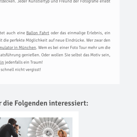
tdecken. Jeder Künstlertyp und Freund der Fotografie erlebt
etet auch eine
Ballon Fahrt
oder das einmalige Erlebnis, ein
it die perfekte Möglichkeit auf neue Eindrücke. Wer zwar den
mulator in München
. Wem es bei einer Foto Tour mehr um die
sführung genießen. Oder wollen Sie selbst das Motiv sein,
lin
jedenfalls ein Traum!
chnell nicht vergisst!
r die Folgenden interessiert: