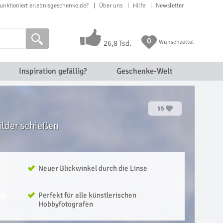
unktioniert erlebnisgeschenke.de?
Über uns
Hilfe
Newsletter
0
Wunschzettel
26,8 Tsd.
Inspiration gefällig?
Geschenke-Welt
55
ilder schießen
Neuer Blickwinkel durch die Linse
Perfekt für alle künstlerischen
Hobbyfotografen