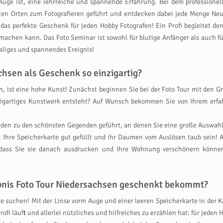
ttes Auge ist, eine lehrreiche und spannende Erfahrung. Bei dem professio
ten Orten zum Fotografieren geführt und entdecken dabei jede Menge Ne
 das perfekte Geschenk für jeden Hobby Fotografen! Ein Profi begleitet de
chen kann. Das Foto Seminar ist sowohl für blutige Anfänger als auch für 
aliges und spannendes Ereignis!
chsen als Geschenk so einzigartig?
n, ist eine hohe Kunst! Zunächst beginnen Sie bei der Foto Tour mit den G
zigartiges Kunstwerk entsteht? Auf Wunsch bekommen Sie von Ihrem erfa
rden zu den schönsten Gegenden geführt, an denen Sie eine große Auswahl 
 Ihre Speicherkarte gut gefüllt und ihr Daumen vom Auslösen taub sein! 
o dass Sie sie danach ausdrucken und Ihre Wohnung verschönern könn
ebnis Foto Tour Niedersachsen geschenkt bekommt?
e suchen! Mit der Linse vorm Auge und einer leeren Speicherkarte in der K
fi läuft und allerlei nützliches und hilfreiches zu erzählen hat: für jed