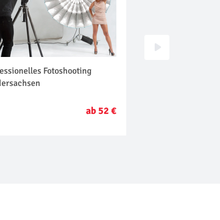
essionelles Fotoshooting
Familien Fotoshoot
dersachsen
Niedersachsen
ab 52 €