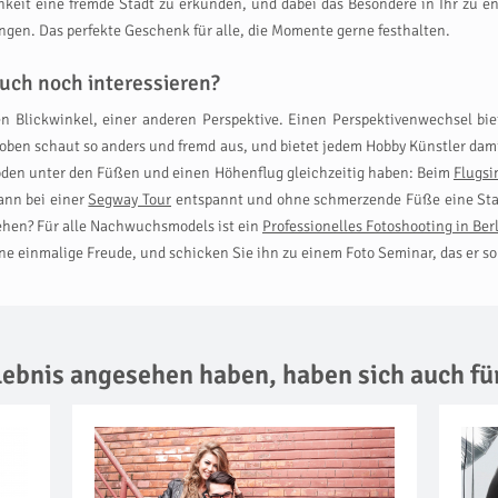
hkeit eine fremde Stadt zu erkunden, und dabei das Besondere in Ihr zu en
gen. Das perfekte Geschenk für alle, die Momente gerne festhalten.
uch noch interessieren?
ren Blickwinkel, einer anderen Perspektive. Einen Perspektivenwechsel bi
 oben schaut so anders und fremd aus, und bietet jedem Hobby Künstler dam
Boden unter den Füßen und einen Höhenflug gleichzeitig haben: Beim
Flugsi
ann bei einer
Segway Tour
entspannt und ohne schmerzende Füße eine Staat
stehen? Für alle Nachwuchsmodels ist ein
Professionelles Fotoshooting in Ber
einmalige Freude, und schicken Sie ihn zu einem Foto Seminar, das er so s
rlebnis angesehen haben,
haben sich auch fü