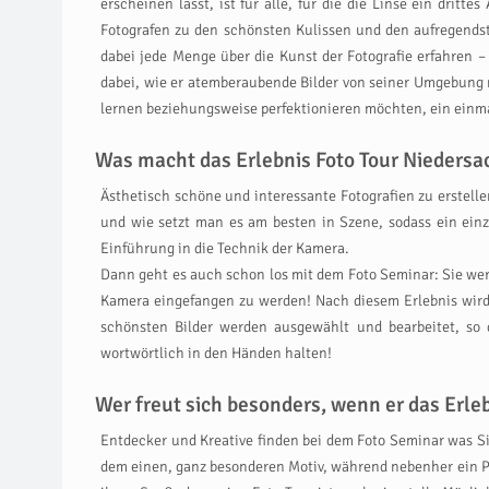
erscheinen lässt, ist für alle, für die die Linse ein dri
Fotografen zu den schönsten Kulissen und den aufregends
dabei jede Menge über die Kunst der Fotografie erfahren –
dabei, wie er atemberaubende Bilder von seiner Umgebung ma
lernen beziehungsweise perfektionieren möchten, ein einm
Was macht das Erlebnis Foto Tour Niedersa
Ästhetisch schöne und interessante Fotografien zu erstelle
und wie setzt man es am besten in Szene, sodass ein ein
Einführung in die Technik der Kamera.
Dann geht es auch schon los mit dem Foto Seminar: Sie we
Kamera eingefangen zu werden! Nach diesem Erlebnis wird
schönsten Bilder werden ausgewählt und bearbeitet, s
wortwörtlich in den Händen halten!
Wer freut sich besonders, wenn er das Erl
Entdecker und Kreative finden bei dem Foto Seminar was Si
dem einen, ganz besonderen Motiv, während nebenher ein Pro