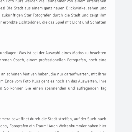
nellen Foto Kurs werden die Teilnehmer von einem erfahrenen
ues! Die Stadt aus einem ganz neuen Blickwinkel sehen und
n zukünftigen Star Fotografen durch die Stadt und zeigt ihm
erprobte Lichtbildner, die das Spiel mit Licht und Schatten
rundlagen: Was ist bei der Auswahl eines Motivs zu beachten
hrenen Coach, einem professionellen Fotografen, noch eine
an schönen Motiven haben, die nur darauf warten, mit Ihrer
Am Ende vom Foto Kurs geht es noch an das Auswerten. Ihre
en! So können Sie einen spannenden und aufregenden Tag
amera bewaffnet durch die Stadt streifen, auf der Such nach
en Hobby Fotografen ein Traum! Auch Weltenbummler haben hier