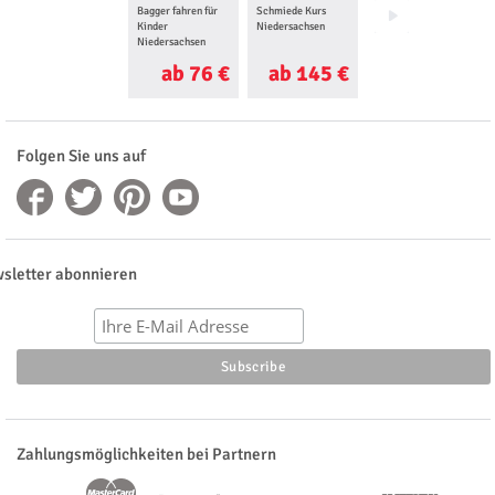
Bagger fahren für
Schmiede Kurs
Foto Love Story für
Kinder
Niedersachsen
Zwei
Niedersachsen
Niedersachsen
ab 76 €
ab 145 €
ab 25 €
Folgen Sie uns auf
sletter abonnieren
Zahlungsmöglichkeiten bei Partnern