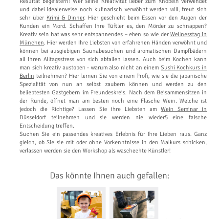
Resultat begeistern! Wer seine Kreativität lieber zum Knobeln verwendet
und dabei idealerweise noch kulinarisch verwöhnt werden will, freut sich
sehr über
Krimi & Dinner
. Hier geschieht beim Essen vor den Augen der
Kunden ein Mord. Schaffen Ihre Tüftler es, den Mörder zu schnappen?
Kreativ sein hat was sehr entspannendes – eben so wie der
Wellnesstag in
München
. Hier werden Ihre Liebsten von erfahrenen Händen verwöhnt und
können bei ausgiebigen Saunabesuchen und aromatischen Dampfbädern
all ihren Alltagsstress von sich abfallen lassen. Auch beim Kochen kann
man sich kreativ austoben - warum also nicht an einem
Sushi Kochkurs in
Berlin
teilnehmen? Hier lernen Sie von einem Profi, wie sie die japanische
Spezialität von nun an selbst zaubern können und werden zu den
beliebtesten Gastgebern im Freundeskreis. Nach dem Beisammensitzen in
der Runde, öffnet man am besten noch eine Flasche Wein. Welche ist
jedoch die Richtige? Lassen Sie ihre Liebsten am
Wein Seminar in
Düsseldorf
teilnehmen und sie werden nie wieder5 eine falsche
Entscheidung treffen.
Suchen Sie ein passendes kreatives Erlebnis für Ihre Lieben raus. Ganz
gleich, ob Sie sie mit oder ohne Vorkenntnisse in den Malkurs schicken,
verlassen werden sie den Workshop als waschechte Künstler!
Das könnte Ihnen auch gefallen: