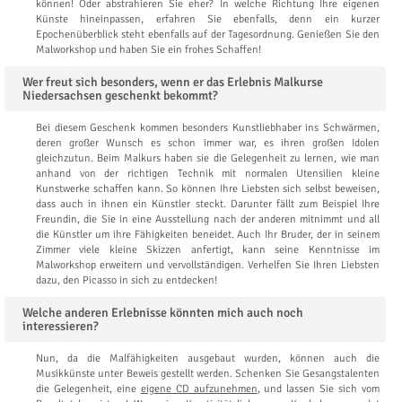
können! Oder abstrahieren Sie eher? In welche Richtung Ihre eigenen
Künste hineinpassen, erfahren Sie ebenfalls, denn ein kurzer
Epochenüberblick steht ebenfalls auf der Tagesordnung. Genießen Sie den
Malworkshop und haben Sie ein frohes Schaffen!
Wer freut sich besonders, wenn er das Erlebnis Malkurse
Niedersachsen geschenkt bekommt?
Bei diesem Geschenk kommen besonders Kunstliebhaber ins Schwärmen,
deren großer Wunsch es schon immer war, es ihren großen Idolen
gleichzutun. Beim Malkurs haben sie die Gelegenheit zu lernen, wie man
anhand von der richtigen Technik mit normalen Utensilien kleine
Kunstwerke schaffen kann. So können Ihre Liebsten sich selbst beweisen,
dass auch in ihnen ein Künstler steckt. Darunter fällt zum Beispiel Ihre
Freundin, die Sie in eine Ausstellung nach der anderen mitnimmt und all
die Künstler um ihre Fähigkeiten beneidet. Auch Ihr Bruder, der in seinem
Zimmer viele kleine Skizzen anfertigt, kann seine Kenntnisse im
Malworkshop erweitern und vervollständigen. Verhelfen Sie Ihren Liebsten
dazu, den Picasso in sich zu entdecken!
Welche anderen Erlebnisse könnten mich auch noch
interessieren?
Nun, da die Malfähigkeiten ausgebaut wurden, können auch die
Musikkünste unter Beweis gestellt werden. Schenken Sie Gesangstalenten
die Gelegenheit, eine
eigene CD aufzunehmen
, und lassen Sie sich vom