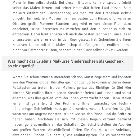
Maler in ihm selbst steckt. Bei diesem Erlebnis kann er spielend leicht
selbst das Malen lernen und seiner Kreativität freien Lauf lassen. Beim
Malkurs erfährt der Kunstliebhaber, wie man mit den Utensilien richtig
umgeht, bei welchen Motiven man am besten zum Pinsel und wann zu
Ölstiften greift. Mehrere Stunden lang wird er von einem Profi dazu
angeleitet, seine Interessen zu vertiefen und den Künstler in sich zu
entdecken. Dabei lernt er natürlich auch die besten Techniken, um alles so
umzusetzen, wie er es sich in den Kopf gesetzt hat. Schenken Sie Ihren
kreativen Lieben mit dem Malworkshop die Gelegenheit, endlich einmal
nicht nur Betrachter zu sein, sondern in der Kunst selbst aktiv zu werden!
Was macht das Erlebnis Malkurse Niedersachsen als Geschenk
so einzigartig?
Waren Sie schon immer außerordentlich von Kunst begeistert und konnten
von den Werken großer Künstler gar nicht genug bekommen? Um in deren
Fußstapfen zu treten, ist der Malkurs genau das Richtige für Sie! Hier
können Sie endlich Ihrer eigenen Kreativität freien Lauf lassen und selbst
erlernen, was Ihre großen Vorbilder Ihnen vorgemacht haben. Denn Malen
lernen ist ganz leicht! Der Profi wird Ihnen zunächst die Technik
näherbringe. Schließlich muss geklärt werden, welche Utensilien es gibt,
wann was am angemessensten ist und wie sie den Pinsel und die Stifte zu
halten haben. Nachdem sie sich mit diesen Regeln vertraut gemacht
haben, geht es endlich an das Schaffen! Zunächst erstellen sie Abbilder
von großen Werken. Anschließend dürfen Sie Objekte unter Anleitung
abzeichnen: Finden Sie heraus, wie realitätsgetreu Sie es wiedergeben