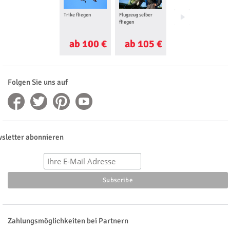
Trike fliegen
Flugzeug selber
Gleitschirm
fliegen
Tandemflug
ab 100 €
ab 105 €
ab 115 €
Folgen Sie uns auf
sletter abonnieren
Zahlungsmöglichkeiten bei Partnern