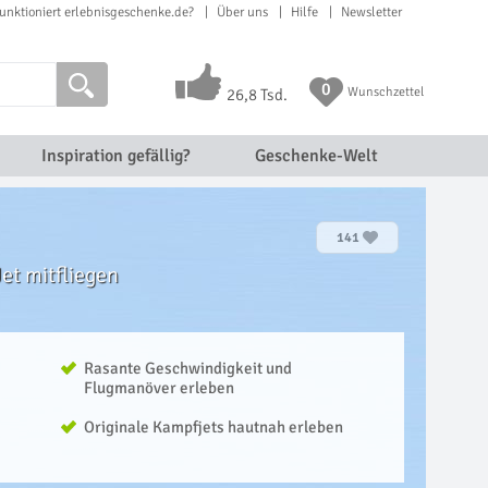
unktioniert erlebnisgeschenke.de?
Über uns
Hilfe
Newsletter
0
Wunschzettel
26,8 Tsd.
Inspiration gefällig?
Geschenke-Welt
141
et mitfliegen
Rasante Geschwindigkeit und
Flugmanöver erleben
Originale Kampfjets hautnah erleben