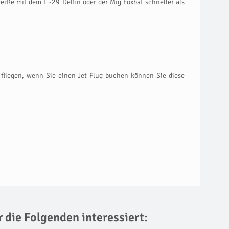
iße mit dem L -29 Delfin oder der Mig Foxbat schneller als
u fliegen, wenn Sie einen Jet Flug buchen können Sie diese
r die Folgenden interessiert: