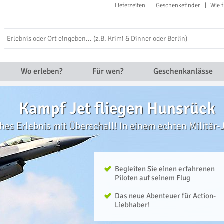
Lieferzeiten
Geschenkefinder
Wie f
Wo erleben?
Für wen?
Geschenkanlässe
Kampf Jet fliegen Hunsrück
hes Erlebnis mit Überschall! In einem echten Militär-J
Begleiten Sie einen erfahrenen
Piloten auf seinem Flug
Das neue Abenteuer für Action-
Liebhaber!