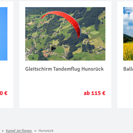
Gleitschirm Tandemflug Hunsrück
Bal
0 €
ab 115 €
Kampf Jet fliegen
Hunsrück