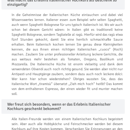
Was macht das Erlebnis Italienischer Kochkurs als Geschenk so
einzigartig?
In die Geheimnisse der Italienischen Küche eintauchen und dabei viel
Wissenswertes lernen. Italiener essen zum Beispiel sehr selten Spaghetti,
auch wenn Spaghetti Bolognese für uns typisch italienisch ist. Wo wir auch
schon bei diesem Gericht wären: In Italien gibt es traditionell keine
Spaghetti Bolognese, sondern Tagliatelle al ragù. Hierfür wird das ragù etwa
fünf Stunden gekocht, damit Sie eine herrlich schmackhafte Sauce
erhalten. Beim Italienisch kochen lernen Sie genau diese Kleinigkeiten
kennen, die aus Ihnen einen richtigen italienischen „cuoco“ (Koch)
machen. Zaubern Sie unter professioneller Anleitung leckere Gerichte, die
aus weitaus mehr bestehen als Tomaten, Oregano, Basilikum und
Mozzarella. Die Italienische Küche ist enorm vielseitig und dank dem
verwendeten Olivenöl auch noch richtig gesund. Sie werden aber nicht nur
Antipasti und Hauptgänge zaubern, sondern dazu auch noch leckere dolci:
Wer kann hier schon wiederstehen? Übriges wussten Sie, dass das
italienische Wort „tiramisù“ übersetzt „Zieh mich hoch“ heißt? Das kommt
von dem enthaltenen Espresso, der einen wieder fit und munter machen
soll.
Wer freut sich besonders, wenn er das Erlebnis Italienischer
Kochkurs geschenkt bekommt?
Alle Italien-Freunde werden von einem Italienischen Kochkurs begeistert
sein. Aber auch alle Hobbyköche und Feinschmecker werden bei diesem
Kochkurs auf ihre Kosten kommen. Verschenken Sie Erinnerungen an den