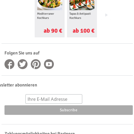
Mediterraner
Tapas & Antipasti
Thailändischer
Kochkurs
Kochkurs
Kochkurs
ab 90 €
ab 100 €
ab 100 €
Folgen Sie uns auf
sletter abonnieren
Zahlungsmöglichkeiten bei Partnern