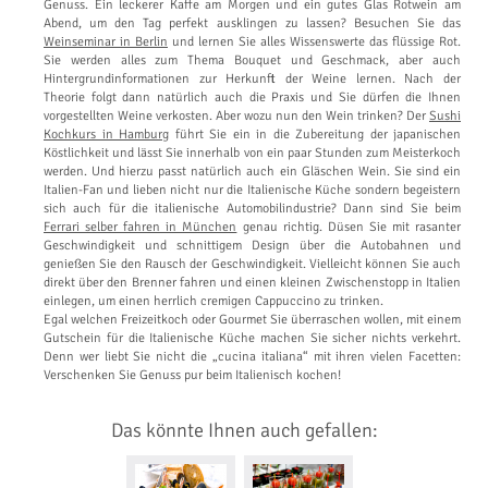
Genuss. Ein leckerer Kaffe am Morgen und ein gutes Glas Rotwein am
Abend, um den Tag perfekt ausklingen zu lassen? Besuchen Sie das
Weinseminar in Berlin
und lernen Sie alles Wissenswerte das flüssige Rot.
Sie werden alles zum Thema Bouquet und Geschmack, aber auch
Hintergrundinformationen zur Herkunft der Weine lernen. Nach der
Theorie folgt dann natürlich auch die Praxis und Sie dürfen die Ihnen
vorgestellten Weine verkosten. Aber wozu nun den Wein trinken? Der
Sushi
Kochkurs in Hamburg
führt Sie ein in die Zubereitung der japanischen
Köstlichkeit und lässt Sie innerhalb von ein paar Stunden zum Meisterkoch
werden. Und hierzu passt natürlich auch ein Gläschen Wein. Sie sind ein
Italien-Fan und lieben nicht nur die Italienische Küche sondern begeistern
sich auch für die italienische Automobilindustrie? Dann sind Sie beim
Ferrari selber fahren in München
genau richtig. Düsen Sie mit rasanter
Geschwindigkeit und schnittigem Design über die Autobahnen und
genießen Sie den Rausch der Geschwindigkeit. Vielleicht können Sie auch
direkt über den Brenner fahren und einen kleinen Zwischenstopp in Italien
einlegen, um einen herrlich cremigen Cappuccino zu trinken.
Egal welchen Freizeitkoch oder Gourmet Sie überraschen wollen, mit einem
Gutschein für die Italienische Küche machen Sie sicher nichts verkehrt.
Denn wer liebt Sie nicht die „cucina italiana“ mit ihren vielen Facetten:
Verschenken Sie Genuss pur beim Italienisch kochen!
Das könnte Ihnen auch gefallen: