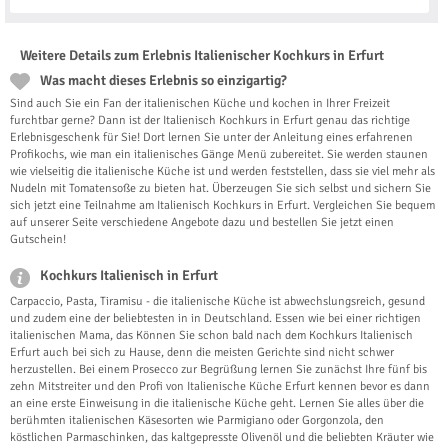
Weitere Details zum Erlebnis Italienischer Kochkurs in Erfurt
Was macht dieses Erlebnis so einzigartig?
Sind auch Sie ein Fan der italienischen Küche und kochen in Ihrer Freizeit
furchtbar gerne? Dann ist der Italienisch Kochkurs in Erfurt genau das richtige
Erlebnisgeschenk für Sie! Dort lernen Sie unter der Anleitung eines erfahrenen
Profikochs, wie man ein italienisches Gänge Menü zubereitet. Sie werden staunen
wie vielseitig die italienische Küche ist und werden feststellen, dass sie viel mehr als
Nudeln mit Tomatensoße zu bieten hat. Überzeugen Sie sich selbst und sichern Sie
sich jetzt eine Teilnahme am Italienisch Kochkurs in Erfurt. Vergleichen Sie bequem
auf unserer Seite verschiedene Angebote dazu und bestellen Sie jetzt einen
Gutschein!
Kochkurs Italienisch in Erfurt
Carpaccio, Pasta, Tiramisu - die italienische Küche ist abwechslungsreich, gesund
und zudem eine der beliebtesten in in Deutschland. Essen wie bei einer richtigen
italienischen Mama, das Können Sie schon bald nach dem Kochkurs Italienisch
Erfurt auch bei sich zu Hause, denn die meisten Gerichte sind nicht schwer
herzustellen. Bei einem Prosecco zur Begrüßung lernen Sie zunächst Ihre fünf bis
zehn Mitstreiter und den Profi von Italienische Küche Erfurt kennen bevor es dann
an eine erste Einweisung in die italienische Küche geht. Lernen Sie alles über die
berühmten italienischen Käsesorten wie Parmigiano oder Gorgonzola, den
köstlichen Parmaschinken, das kaltgepresste Olivenöl und die beliebten Kräuter wie