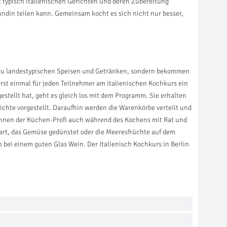
typisch italienischen Gerichten und deren Zubereitung
eundin teilen kann. Gemeinsam kocht es sich nicht nur besser,
tes zu landestypischen Speisen und Getränken, sondern bekommen
st einmal für jeden Teilnehmer am italienischen Kochkurs ein
tellt hat, geht es gleich los mit dem Programm. Sie erhalten
hte vorgestellt. Daraufhin werden die Warenkörbe verteilt und
Ihnen der Küchen-Profi auch während des Kochens mit Rat und
egart, das Gemüse gedünstet oder die Meeresfrüchte auf dem
 bei einem guten Glas Wein. Der Italienisch Kochkurs in Berlin