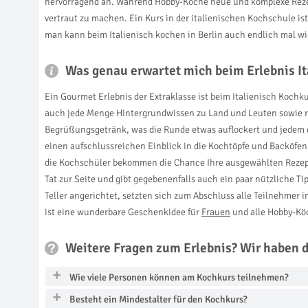
hervorragend an. Während Hobby-Köche neue und komplexe Rezep
vertraut zu machen. Ein Kurs in der italienischen Kochschule is
man kann beim Italienisch kochen in Berlin auch endlich mal w
Was genau erwartet mich beim Erlebnis It
Ein Gourmet Erlebnis der Extraklasse ist beim Italienisch Koch
auch jede Menge Hintergrundwissen zu Land und Leuten sowie re
Begrüßungsgetränk, was die Runde etwas auflockert und jedem di
einen aufschlussreichen Einblick in die Kochtöpfe und Backöfe
die Kochschüler bekommen die Chance Ihre ausgewählten Rezept
Tat zur Seite und gibt gegebenenfalls auch ein paar nützliche T
Teller angerichtet, setzten sich zum Abschluss alle Teilnehmer 
ist eine wunderbare Geschenkidee für
Frauen
und alle Hobby-Köc
Weitere Fragen zum Erlebnis? Wir haben 
Wie viele Personen können am Kochkurs teilnehmen?
Besteht ein Mindestalter für den Kochkurs?