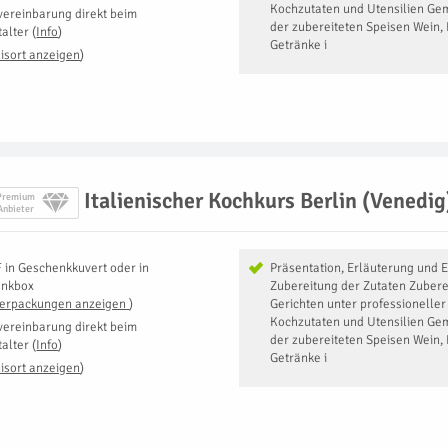
Kochzutaten und Utensilien Ge
vereinbarung direkt beim
der zubereiteten Speisen Wein, 
talter
(
Info
)
Getränke i
isort anzeigen
)
Italienischer Kochkurs Berlin (Venedig
Premium
Anbieter
F
in
Geschenkkuvert oder in
Präsentation, Erläuterung und E
enkbox
Zubereitung der Zutaten Zubere
Verpackungen anzeigen
)
Gerichten unter professioneller
Kochzutaten und Utensilien Ge
vereinbarung direkt beim
der zubereiteten Speisen Wein, 
talter
(
Info
)
Getränke i
isort anzeigen
)