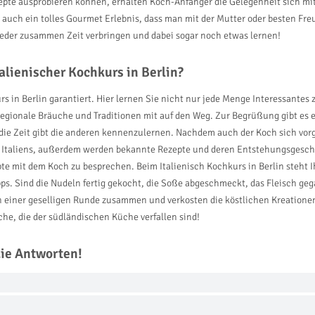
te ausprobieren können, erhalten Koch-Anfänger die Gelegenheit sich mit 
t auch ein tolles Gourmet Erlebnis, dass man mit der Mutter oder besten Fr
ieder zusammen Zeit verbringen und dabei sogar noch etwas lernen!
alienischer Kochkurs in Berlin?
kurs in Berlin garantiert. Hier lernen Sie nicht nur jede Menge Interessan
gionale Bräuche und Traditionen mit auf den Weg. Zur Begrüßung gibt es er
e Zeit gibt die anderen kennenzulernen. Nachdem auch der Koch sich vorges
n Italiens, außerdem werden bekannte Rezepte und deren Entstehungsgeschic
e mit dem Koch zu besprechen. Beim Italienisch Kochkurs in Berlin steht 
ipps. Sind die Nudeln fertig gekocht, die Soße abgeschmeckt, das Fleisch g
in einer geselligen Runde zusammen und verkosten die köstlichen Kreationen
he, die der südländischen Küche verfallen sind!
die Antworten!