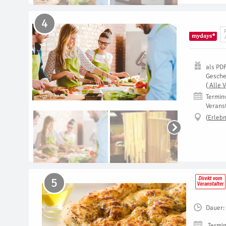
4
als
PD
Gesch
(
Alle 
Termin
Verans
(
Erlebn
5
Dauer:
Termin