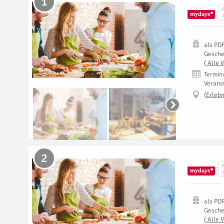
1
als
PD
Gesch
(
Alle 
Termin
Verans
(
Erlebn
2
als
PD
Gesch
(
Alle 