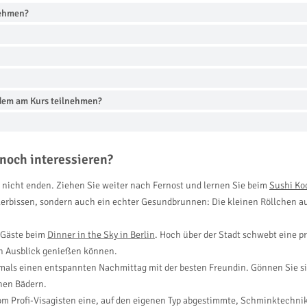
nehmen?
zdem am Kurs teilnehmen?
noch interessieren?
n nicht enden. Ziehen Sie weiter nach Fernost und lernen Sie beim
Sushi Ko
ckerbissen, sondern auch ein echter Gesundbrunnen: Die kleinen Röllchen a
e Gäste beim
Dinner in the Sky in Berlin
. Hoch über der Stadt schwebt eine p
en Ausblick genießen können.
tmals einen entspannten Nachmittag mit der besten Freundin. Gönnen Sie s
hen Bädern.
m Profi-Visagisten eine, auf den eigenen Typ abgestimmte, Schminktechnik 