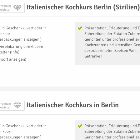
Italienischer Kochkurs Berlin (Sizilien)
Premium
Anbieter
F
in
Geschenkkuvert oder in
Präsentation, Erläuterung und E
enkbox
Zubereitung der Zutaten Zubere
Verpackungen anzeigen
)
Gerichten unter professioneller
Kochzutaten und Utensilien Ge
vereinbarung direkt beim
der zubereiteten Speisen Wein, 
talter
(
Info
)
Getränke i
isort anzeigen
)
Italienischer Kochkurs in Berlin
Premium
Anbieter
F
in
Geschenkkuvert oder in
Präsentation, Erläuterung und E
enkbox
Zubereitung der Zutaten Zubere
Verpackungen anzeigen
)
Gerichten unter professioneller