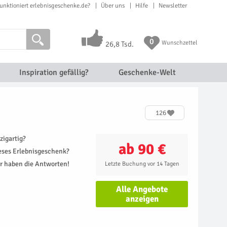
unktioniert erlebnisgeschenke.de?
Über uns
Hilfe
Newsletter
0
Wunschzettel
26,8 Tsd.
Inspiration gefällig?
Geschenke-Welt
126
zigartig?
ab 90 €
ieses Erlebnisgeschenk?
r haben die Antworten!
Letzte Buchung vor 14 Tagen
Alle Angebote
anzeigen