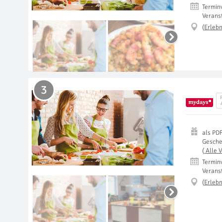
Termin
Verans
(
Erlebn
3
als
PD
Gesch
(
Alle 
Termin
Verans
(
Erlebn