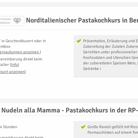
Norditalienischer Pastakochkurs in Ber
Premium
Anbieter
F
in
Geschenkkuvert oder in
Präsentation, Erläuterung und E
enkbox
Zubereitung der Zutaten Zubere
Verpackungen anzeigen
)
Gerichten unter professioneller
Kochzutaten und Utensilien Ge
vereinbarung direkt beim
der zubereiteten Speisen Wein, 
talter
(
Info
)
Getränke i
isort anzeigen
)
Nudeln alla Mamma - Pastakochkurs in der RP
 4 Stunden
Große Ravioli gefüllt mit Rico
Parmaschinken auf einem To
vereinbarung direkt beim