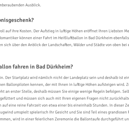
temberaubenden Ausblick.
ebnisgeschenk?
l auf ihre Kosten. Der Aufstieg in luftige Höhen eröffnet Ihren Liebsten M
omantiker können einer Fahrt im Heißluftballon in Bad Dürkheim ebenfalls
en sich über den Anblick der Landschaften, Wälder und Städte von oben bei 
allon fahren in Bad Dürkheim?
 ein. Der Startplatz wird nämlich nicht der Landeplatz sein und deshalb ist
en Ballonpiloten kennen, der mit Ihnen in luftige Höhen aufsteigen wird. Z
teht an erster Stelle, deshalb müssen Sie einige wenige Regeln befolgen. Se
gefüttert und müssen sich auch mit Ihren eigenen Fragen nicht zurückhalte
 auf eine reine Fahrzeit von etwa einer bis eineinhalb Stunden. In dieser Z
gwind umspielt spielerisch Ihr Gesicht und Sie sind Teil eines grandiosen 
en, wird in einer feierlichen Zeremonie die Ballontaufe durchgeführt un