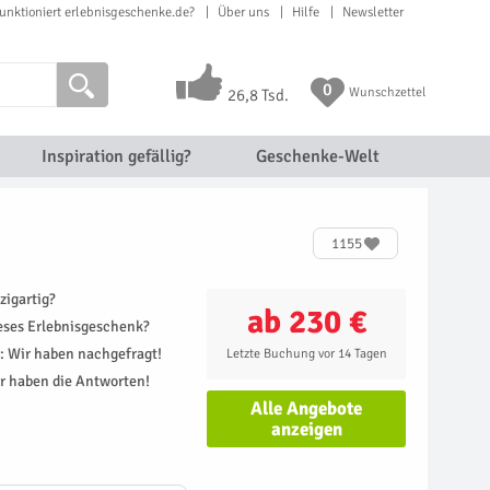
unktioniert erlebnisgeschenke.de?
Über uns
Hilfe
Newsletter
0
Wunschzettel
26,8 Tsd.
Inspiration gefällig?
Geschenke-Welt
1155
zigartig?
ab 230 €
ieses Erlebnisgeschenk?
r: Wir haben nachgefragt!
Letzte Buchung vor 14 Tagen
r haben die Antworten!
Alle Angebote
anzeigen