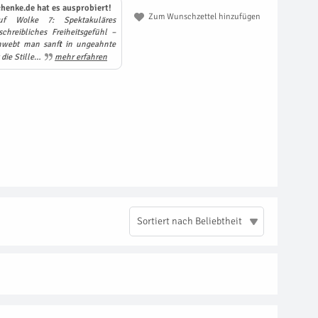
henke.de hat es ausprobiert!
Zum Wunschzettel hinzufügen
f Wolke 7: Spektakuläres
hreibliches Freiheitsgefühl –
hwebt man sanft in ungeahnte
die Stille…
mehr erfahren
Sortiert nach Beliebtheit