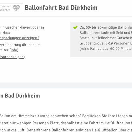
Ballonfahrt Bad Dürkheim
Premium
Anbieter
F
in
Geschenkkuvert oder in
Ca. 60- bis 90-minütige Ballonfa
enkbox
Ballonfahrertaufe mit Sekt und
Verpackungen anzeigen
)
Startpunkt Teilnehmer Gutschein
Gruppengröße: 8-19 Personen D
vereinbarung direkt beim
(reine Fahrzeit ca. 60-90 Minut
talter
(
Info
)
isort anzeigen
)
 in Bad Dürkheim
Ballon am Himmelszelt vorbeischweben sehen? Beglücken Sie Ihre Lieben mit
bietet nur wenigen Personen Platz, deshalb ist eine Fahrt im Heißluftballon
ch in die Luft. Der erfahrene Ballonführer lenkt den Heißluftballon über 