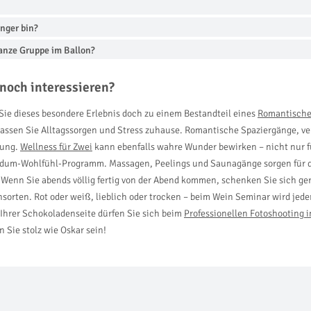
nger bin?
ganze Gruppe im Ballon?
noch interessieren?
Sie dieses besondere Erlebnis doch zu einem Bestandteil eines
Romantische
assen Sie Alltagssorgen und Stress zuhause. Romantische Spaziergänge, ve
wung.
Wellness für Zwei
kann ebenfalls wahre Wunder bewirken – nicht nur fü
ndum-Wohlfühl-Programm. Massagen, Peelings und Saunagänge sorgen für de
Wenn Sie abends völlig fertig von der Abend kommen, schenken Sie sich ger
sorten. Rot oder weiß, lieblich oder trocken – beim Wein Seminar wird jed
Ihrer Schokoladenseite dürfen Sie sich beim
Professionellen Fotoshooting i
 Sie stolz wie Oskar sein!