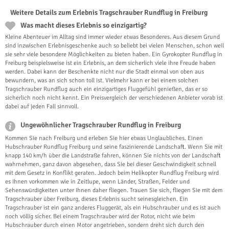
Weitere Details zum Erlebnis Tragschrauber Rundflug in Freiburg
Was macht dieses Erlebnis so einzigartig?
Kleine Abenteuer im Alltag sind immer wieder etwas Besonderes. Aus diesem Grund
sind inzwischen Erlebnisgeschenke auch so beliebt bei vielen Menschen, schon weil
sie sehr viele besondere Möglichkeiten zu bieten haben. Ein Gyrokopter Rundflug in
Freiburg beispielsweise ist ein Erlebnis, an dem sicherlich viele ihre Freude haben
werden. Dabei kann der Beschenkte nicht nur die Stadt einmal von oben aus
bewundern, was an sich schon toll ist. Vielmehr kann er bei einem solchen
Tragschrauber Rundflug auch ein einzigartiges Fluggefühl genießen, das er so
sicherlich noch nicht kennt. Ein Preisvergleich der verschiedenen Anbieter vorab ist
dabei auf jeden Fall sinnvoll.
Ungewöhnlicher Tragschrauber Rundflug in Freiburg
Kommen Sie nach Freiburg und erleben Sie hier etwas Unglaubliches. Einen
Hubschrauber Rundflug Freiburg und seine faszinierende Landschaft. Wenn Sie mit
knapp 140 km/h über die Landstraße fahren, können Sie nichts von der Landschaft
wahrnehmen, ganz davon abgesehen, dass Sie bei dieser Geschwindigkeit schnell
mit dem Gesetz in Konflikt geraten. Jedoch beim Helikopter Rundflug Freiburg wird
es Ihnen vorkommen wie in Zeitlupe, wenn Länder, Straßen, Felder und
Sehenswürdigkeiten unter Ihnen daher fliegen. Trauen Sie sich, fliegen Sie mit dem
Tragschrauber über Freiburg, dieses Erlebnis sucht seinesgleichen. Ein
Tragschrauber ist ein ganz anderes Fluggerät, als ein Hubschrauber und es ist auch
noch völlig sicher. Bei einem Tragschrauber wird der Rotor, nicht wie beim
Hubschrauber durch einen Motor angetrieben, sondern dreht sich durch den