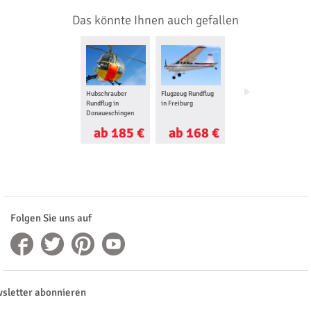
Das könnte Ihnen auch gefallen
Hubschrauber
Flugzeug Rundflug
Ballon fahren in
Rundflug in
in Freiburg
Freiburg
Donaueschingen
ab 185 €
ab 168 €
ab 199 €
Folgen Sie uns auf
sletter abonnieren