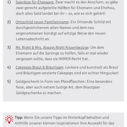
Spardose für Ehepaare:
Zwar macht es den Anschein, es gäbe
zwei gerecht aufgeteilte Hälften für Ehemann und Ehefrau,
doch alles Geld landet bei ihr – so, wie es sich gehört!
Ortsschild neuer Familienname
: Ein Ortsende-Schild mit
durchgestrichenem alten Namen und dem neu
angenommenen kündigt auf witzige Weise den neuen
Lebensabschnitt an.
Mr. Right & Mrs. Always Right Kissenbezüge
: Um dem
Ehemann auf die Sprünge zu helfen, falls er mal wieder
vergessen sollte, dass sie IMMER Recht hat.
Cakepops Braut & Bräutigam
: Leckere und kunstvoll als Braut
und Bräutigam verzierte Cakepops sind ein echter Hingucker!
Geldgeschenk in Form von Pfandflaschen: Eine besonders
fiese, aber auch extrem lustige Art, dem Brautpaar
Geldgeschenke zu machen.
Tipp:
Wenn Sie unsere Tipps im Hinterkopf behalten und
mithilfe unserer kleinen Inspirationen Ihre Auswahl für das