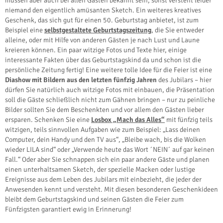
müssen aber auch bei allen Gästen bekannt sein, sonst versteht leider
niemand den eigentlich amüsanten Sketch. Ein weiteres kreatives
Geschenk, das sich gut für einen 50. Geburtstag anbietet, ist zum
Beispiel eine
selbstgestaltete Geburtstagszeitung
, die Sie entweder
alleine, oder mit Hilfe von anderen Gästen je nach Lust und Laune
kreieren können. Ein paar witzige Fotos und Texte hier, einige
interessante Fakten über das Geburtstagskind da und schon ist die
persönliche Zeitung fertig! Eine weitere tolle Idee für die Feier ist eine
Diashow mit Bildern aus den letzten fünfzig Jahren
des Jubilars – hier
dürfen Sie natürlich auch witzige Fotos mit einbauen, die Präsentation
soll die Gäste schließlich nicht zum Gähnen bringen – nur zu peinliche
Bilder sollten Sie dem Beschenkten und vor allem den Gästen lieber
ersparen. Schenken Sie eine
Losbox „Mach das Alles“
mit fünfzig teils
witzigen, teils sinnvollen Aufgaben wie zum Beispiel: „Lass deinen
Computer, dein Handy und den TV aus“, „Bleibe wach, bis die Wolken
wieder LILA sind“ oder „Verwende heute das Wort ´NEIN´ auf gar keinen
Fall.“ Oder aber Sie schnappen sich ein paar andere Gäste und planen
einen unterhaltsamen Sketch, der spezielle Macken oder lustige
Ereignisse aus dem Leben des Jubilars mit einbezieht, die jeder der
Anwesenden kennt und versteht. Mit diesen besonderen Geschenkideen
bleibt dem Geburtstagskind und seinen Gästen die Feier zum
Fünfzigsten garantiert ewig in Erinnerung!