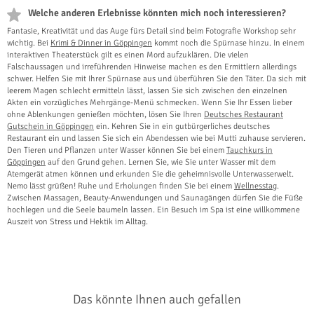
Welche anderen Erlebnisse könnten mich noch interessieren?
Fantasie, Kreativität und das Auge fürs Detail sind beim Fotografie Workshop sehr
wichtig. Bei
Krimi & Dinner in Göppingen
kommt noch die Spürnase hinzu. In einem
interaktiven Theaterstück gilt es einen Mord aufzuklären. Die vielen
Falschaussagen und irreführenden Hinweise machen es den Ermittlern allerdings
schwer. Helfen Sie mit Ihrer Spürnase aus und überführen Sie den Täter. Da sich mit
leerem Magen schlecht ermitteln lässt, lassen Sie sich zwischen den einzelnen
Akten ein vorzügliches Mehrgänge-Menü schmecken. Wenn Sie Ihr Essen lieber
ohne Ablenkungen genießen möchten, lösen Sie Ihren
Deutsches Restaurant
Gutschein in Göppingen
ein. Kehren Sie in ein gutbürgerliches deutsches
Restaurant ein und lassen Sie sich ein Abendessen wie bei Mutti zuhause servieren.
Den Tieren und Pflanzen unter Wasser können Sie bei einem
Tauchkurs in
Göppingen
auf den Grund gehen. Lernen Sie, wie Sie unter Wasser mit dem
Atemgerät atmen können und erkunden Sie die geheimnisvolle Unterwasserwelt.
Nemo lässt grüßen! Ruhe und Erholungen finden Sie bei einem
Wellnesstag
.
Zwischen Massagen, Beauty-Anwendungen und Saunagängen dürfen Sie die Füße
hochlegen und die Seele baumeln lassen. Ein Besuch im Spa ist eine willkommene
Auszeit von Stress und Hektik im Alltag.
Das könnte Ihnen auch gefallen