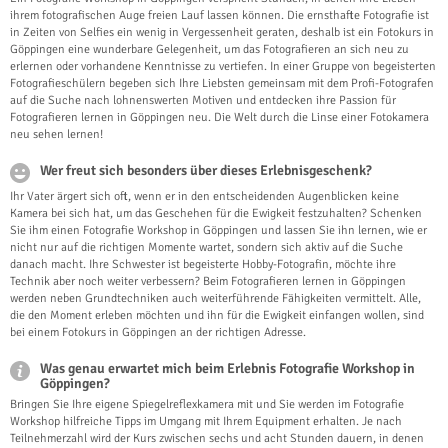
ihrem fotografischen Auge freien Lauf lassen können. Die ernsthafte Fotografie ist
in Zeiten von Selfies ein wenig in Vergessenheit geraten, deshalb ist ein Fotokurs in
Göppingen eine wunderbare Gelegenheit, um das Fotografieren an sich neu zu
erlernen oder vorhandene Kenntnisse zu vertiefen. In einer Gruppe von begeisterten
Fotografieschülern begeben sich Ihre Liebsten gemeinsam mit dem Profi-Fotografen
auf die Suche nach lohnenswerten Motiven und entdecken ihre Passion für
Fotografieren lernen in Göppingen neu. Die Welt durch die Linse einer Fotokamera
neu sehen lernen!
Wer freut sich besonders über dieses Erlebnisgeschenk?
Ihr Vater ärgert sich oft, wenn er in den entscheidenden Augenblicken keine
Kamera bei sich hat, um das Geschehen für die Ewigkeit festzuhalten? Schenken
Sie ihm einen Fotografie Workshop in Göppingen und lassen Sie ihn lernen, wie er
nicht nur auf die richtigen Momente wartet, sondern sich aktiv auf die Suche
danach macht. Ihre Schwester ist begeisterte Hobby-Fotografin, möchte ihre
Technik aber noch weiter verbessern? Beim Fotografieren lernen in Göppingen
werden neben Grundtechniken auch weiterführende Fähigkeiten vermittelt. Alle,
die den Moment erleben möchten und ihn für die Ewigkeit einfangen wollen, sind
bei einem Fotokurs in Göppingen an der richtigen Adresse.
Was genau erwartet mich beim Erlebnis Fotografie Workshop in
Göppingen?
Bringen Sie Ihre eigene Spiegelreflexkamera mit und Sie werden im Fotografie
Workshop hilfreiche Tipps im Umgang mit Ihrem Equipment erhalten. Je nach
Teilnehmerzahl wird der Kurs zwischen sechs und acht Stunden dauern, in denen