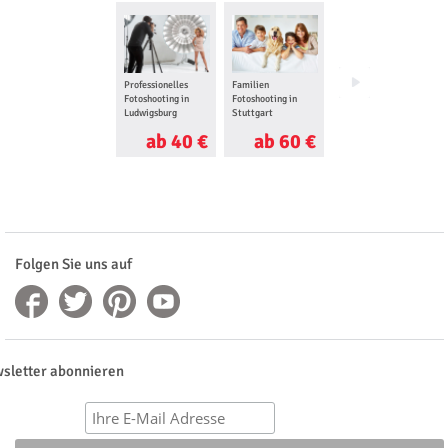
Professionelles
Familien
Baby Fotoshooting
Fotoshooting in
Fotoshooting in
in Stuttgart
Ludwigsburg
Stuttgart
ab 40 €
ab 60 €
ab 70 €
Folgen Sie uns auf
sletter abonnieren