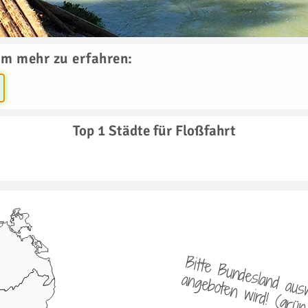
um mehr zu erfahren:
Top 1 Städte für Floßfahrt
i
o
i
l
t