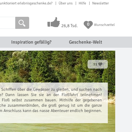
unktioniert erlebnisgeschenke.de?
Über uns
Hilfe
Newsletter
0
Wunschzettel
26,8 Tsd.
Inspiration gefällig?
Geschenke-Welt
31
uf Schiffen über die Gewässer zu gleiten, und suchen nach
ve? Dann lassen Sie sie an der Floßfahrt teilnehmen!
 Floß selbst zusammen bauen. Mithilfe der gegebenen
läche zusammenbinden, die groß genug ist um die ganze
Im Anschluss kann das nasse Abenteuer endlich beginnen.