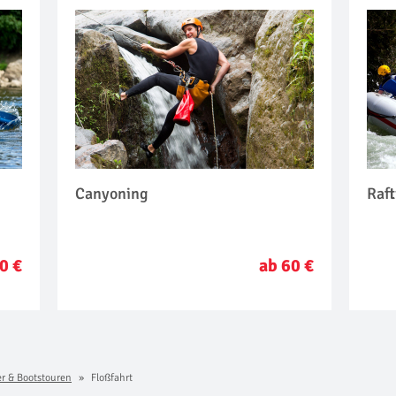
Canyoning
Raf
0 €
ab 60 €
er & Bootstouren
Floßfahrt