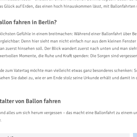
as Glück auf Erden, das einen hoch hinauskommen lässt, mit Ballonfahrten 
llon fahren in Berlin?
blichsten Gefühle in einem breitmachen: Während einer Ballonfahrt über Ber
vergleichbar: Denn hier sieht man nicht einfach nur aus dem kleinen Fenste
n zuerst hinsehen soll. Der Blick wandert zuerst nach unten und man sieht
wertvollen Momente, die Ruhe und Kraft spenden: Die Sorgen sind vergessen
ade zum Vatertag möchte man vielleicht etwas ganz besonderes schenken: So
 sehen Sie dabei zu, wie er am Ende stolz seine Urkunde erhält und damit in 
alter von Ballon fahren
nd alles um sich herum vergessen – das macht eine Ballonfahrt zu einem un
.