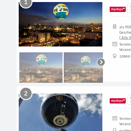
1
als
PD
Gesch
(
Alle 
Termin
Verans
10969 
2
Termin
Verans
exakte