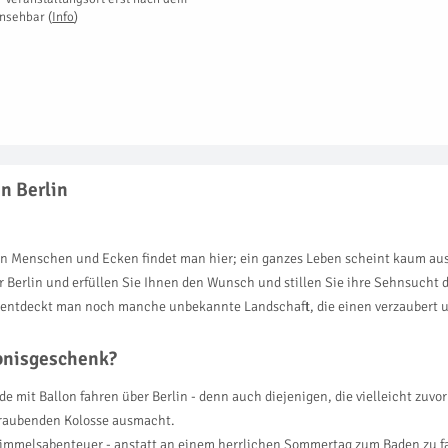
insehbar
(
Info
)
in Berlin
ten Menschen und Ecken findet man hier; ein ganzes Leben scheint kaum aus
r Berlin und erfüllen Sie Ihnen den Wunsch und stillen Sie ihre Sehnsucht
n entdeckt man noch manche unbekannte Landschaft, die einen verzaubert u
ebnisgeschenk?
e mit Ballon fahren über Berlin - denn auch diejenigen, die vielleicht zu
eraubenden Kolosse ausmacht.
mmelsabenteuer - anstatt an einem herrlichen Sommertag zum Baden zu fa