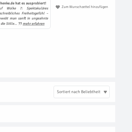
henke.de hat es ausprobiert!
Zum Wunschzettel hinzufügen
f Wolke 7: Spektakuläres
hreibliches Freiheitsgefühl –
hwebt man sanft in ungeahnte
die Stille…
mehr erfahren
Sortiert nach Beliebtheit