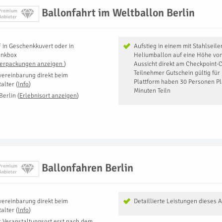
Ballonfahrt im Weltballon Berlin
Premium
Anbieter
F
in
Geschenkkuvert oder in
Aufstieg in einem mit Stahlseile
enkbox
Heliumballon auf eine Höhe vo
Verpackungen anzeigen
)
Aussicht direkt am Checkpoint-C
Teilnehmer Gutschein gültig für
vereinbarung direkt beim
Plattform haben 30 Personen Pl
talter
(
Info
)
Minuten Teiln
Berlin
(
Erlebnisort anzeigen
)
Ballonfahren Berlin
Premium
Anbieter
vereinbarung direkt beim
Detaillierte Leistungen dieses 
talter
(
Info
)
r Veranstaltungsort erst nach dem