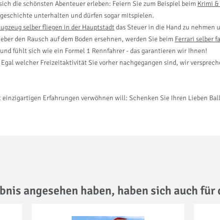
 sich die schönsten Abenteuer erleben: Feiern Sie zum Beispiel beim
Krimi &
lgeschichte unterhalten und dürfen sogar mitspielen.
lugzeug selber fliegen in der Hauptstadt
das Steuer in die Hand zu nehmen u
ieber den Rausch auf dem Boden ersehnen, werden Sie beim
Ferrari selber f
d fühlt sich wie ein Formel 1 Rennfahrer - das garantieren wir Ihnen!
Egal welcher Freizeitaktivität Sie vorher nachgegangen sind, wir versprech
t einzigartigen Erfahrungen verwöhnen will: Schenken Sie Ihren Lieben Bal
lebnis angesehen haben,
haben sich auch für 