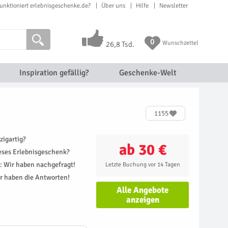
unktioniert erlebnisgeschenke.de?
Über uns
Hilfe
Newsletter
0
Wunschzettel
26,8 Tsd.
Inspiration gefällig?
Geschenke-Welt
1155
zigartig?
ab 30 €
ieses Erlebnisgeschenk?
r: Wir haben nachgefragt!
Letzte Buchung vor 14 Tagen
r haben die Antworten!
Alle Angebote
anzeigen