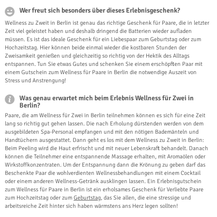
Wer freut sich besonders über dieses Erlebnisgeschenk?
Wellness zu Zweit in Berlin ist genau das richtige Geschenk für Paare, die in letzter
Zeit viel geleistet haben und deshalb dringend die Batterien wieder aufladen
müssen. Es ist das ideale Geschenk für ein Liebespaar zum Geburtstag oder zum
Hochzeitstag. Hier können beide einmal wieder die kostbaren Stunden der
Zweisamkeit genießen und gleichzeitig so richtig von der Hektik des Alltags
entspannen. Tun Sie etwas Gutes und schenken Sie einem erschöpften Paar mit
einem Gutschein zum Wellness für Paare in Berlin die notwendige Auszeit von
Stress und Anstrengung!
Was genau erwartet mich beim Erlebnis Wellness für Zwei in
Berlin?
Paare, die am Wellness für Zwei in Berlin teilnehmen können es sich für eine Zeit
lang so richtig gut gehen lassen. Die nach Erholung dürstenden werden von dem
ausgebildeten Spa-Personal empfangen und mit den nötigen Bademänteln und
Handtüchern ausgestattet. Dann geht es los mit dem Wellness zu Zweit in Berlin:
Beim Peeling wird die Haut erfrischt und mit neuer Lebenskraft behandelt. Danach
können die Teilnehmer eine entspannende Massage erhalten, mit Aromaölen oder
Wirkstoffkonzentraten. Um der Entspannung dann die Krönung zu geben darf das
Beschenkte Paar die wohlverdienten Wellnessbehandlungen mit einem Cocktail
oder einem anderen Wellness-Getränk ausklingen lassen. Ein Erlebnisgutschein
zum Wellness für Paare in Berlin ist ein erholsames Geschenk für Verliebte Paare
zum Hochzeitstag oder zum
Geburtstag
, das Sie allen, die eine stressige und
arbeitsreiche Zeit hinter sich haben wärmstens ans Herz legen sollten!