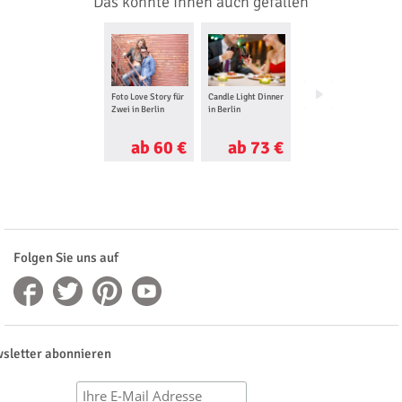
Das könnte Ihnen auch gefallen
Foto Love Story für
Candle Light Dinner
Wellness für Frauen
Zwei in Berlin
in Berlin
in Berlin
ab 60 €
ab 73 €
ab 120 €
Folgen Sie uns auf
sletter abonnieren