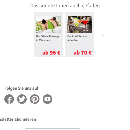
Das könnte Ihnen auch gefallen
Hot Stone Massage
Cocktail Kurs in
Grillkurs in
in München
München
München
ab 96 €
ab 70 €
ab 100 €
Folgen Sie uns auf
sletter abonnieren