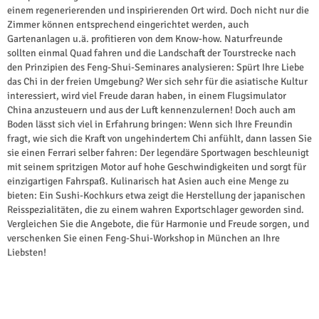
einem regenerierenden und inspirierenden Ort wird. Doch nicht nur die
Zimmer können entsprechend eingerichtet werden, auch
Gartenanlagen u.ä. profitieren von dem Know-how. Naturfreunde
sollten einmal
Quad fahren
und die Landschaft der Tourstrecke nach
den Prinzipien des Feng-Shui-Seminares analysieren: Spürt Ihre Liebe
das Chi in der freien Umgebung? Wer sich sehr für die asiatische Kultur
interessiert, wird viel Freude daran haben, in einem
Flugsimulator
China anzusteuern und aus der Luft kennenzulernen! Doch auch am
Boden lässt sich viel in Erfahrung bringen: Wenn sich Ihre Freundin
fragt, wie sich die Kraft von ungehindertem Chi anfühlt, dann lassen Sie
sie einen
Ferrari selber fahren
: Der legendäre Sportwagen beschleunigt
mit seinem spritzigen Motor auf hohe Geschwindigkeiten und sorgt für
einzigartigen Fahrspaß. Kulinarisch hat Asien auch eine Menge zu
bieten: Ein
Sushi-Kochkurs
etwa zeigt die Herstellung der japanischen
Reisspezialitäten, die zu einem wahren Exportschlager geworden sind.
Vergleichen Sie die Angebote, die für Harmonie und Freude sorgen, und
verschenken Sie einen Feng-Shui-Workshop in München an Ihre
Liebsten!