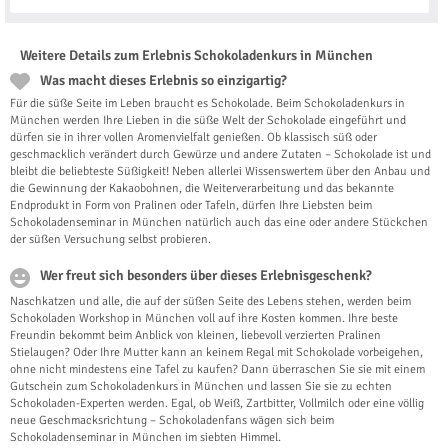
Weitere Details zum Erlebnis Schokoladenkurs in München
Was macht dieses Erlebnis so einzigartig?
Für die süße Seite im Leben braucht es Schokolade. Beim Schokoladenkurs in
München werden Ihre Lieben in die süße Welt der Schokolade eingeführt und
dürfen sie in ihrer vollen Aromenvielfalt genießen. Ob klassisch süß oder
geschmacklich verändert durch Gewürze und andere Zutaten – Schokolade ist und
bleibt die beliebteste Süßigkeit! Neben allerlei Wissenswertem über den Anbau und
die Gewinnung der Kakaobohnen, die Weiterverarbeitung und das bekannte
Endprodukt in Form von Pralinen oder Tafeln, dürfen Ihre Liebsten beim
Schokoladenseminar in München natürlich auch das eine oder andere Stückchen
der süßen Versuchung selbst probieren.
Wer freut sich besonders über dieses Erlebnisgeschenk?
Naschkatzen und alle, die auf der süßen Seite des Lebens stehen, werden beim
Schokoladen Workshop in München voll auf ihre Kosten kommen. Ihre beste
Freundin bekommt beim Anblick von kleinen, liebevoll verzierten Pralinen
Stielaugen? Oder Ihre Mutter kann an keinem Regal mit Schokolade vorbeigehen,
ohne nicht mindestens eine Tafel zu kaufen? Dann überraschen Sie sie mit einem
Gutschein zum Schokoladenkurs in München und lassen Sie sie zu echten
Schokoladen-Experten werden. Egal, ob Weiß, Zartbitter, Vollmilch oder eine völlig
neue Geschmacksrichtung – Schokoladenfans wägen sich beim
Schokoladenseminar in München im siebten Himmel.