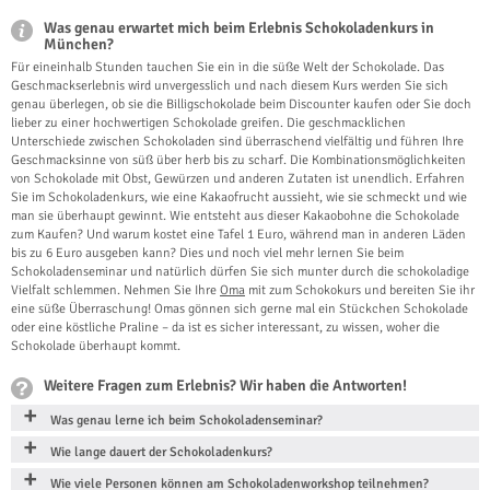
Was genau erwartet mich beim Erlebnis Schokoladenkurs in
München?
Für eineinhalb Stunden tauchen Sie ein in die süße Welt der Schokolade. Das
Geschmackserlebnis wird unvergesslich und nach diesem Kurs werden Sie sich
genau überlegen, ob sie die Billigschokolade beim Discounter kaufen oder Sie doch
lieber zu einer hochwertigen Schokolade greifen. Die geschmacklichen
Unterschiede zwischen Schokoladen sind überraschend vielfältig und führen Ihre
Geschmacksinne von süß über herb bis zu scharf. Die Kombinationsmöglichkeiten
von Schokolade mit Obst, Gewürzen und anderen Zutaten ist unendlich. Erfahren
Sie im Schokoladenkurs, wie eine Kakaofrucht aussieht, wie sie schmeckt und wie
man sie überhaupt gewinnt. Wie entsteht aus dieser Kakaobohne die Schokolade
zum Kaufen? Und warum kostet eine Tafel 1 Euro, während man in anderen Läden
bis zu 6 Euro ausgeben kann? Dies und noch viel mehr lernen Sie beim
Schokoladenseminar und natürlich dürfen Sie sich munter durch die schokoladige
Vielfalt schlemmen. Nehmen Sie Ihre
Oma
mit zum Schokokurs und bereiten Sie ihr
eine süße Überraschung! Omas gönnen sich gerne mal ein Stückchen Schokolade
oder eine köstliche Praline – da ist es sicher interessant, zu wissen, woher die
Schokolade überhaupt kommt.
Weitere Fragen zum Erlebnis? Wir haben die Antworten!
Was genau lerne ich beim Schokoladenseminar?
Wie lange dauert der Schokoladenkurs?
Wie viele Personen können am Schokoladenworkshop teilnehmen?