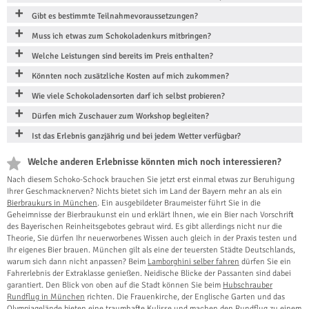
Gibt es bestimmte Teilnahmevoraussetzungen?
Muss ich etwas zum Schokoladenkurs mitbringen?
Welche Leistungen sind bereits im Preis enthalten?
Könnten noch zusätzliche Kosten auf mich zukommen?
Wie viele Schokoladensorten darf ich selbst probieren?
Dürfen mich Zuschauer zum Workshop begleiten?
Ist das Erlebnis ganzjährig und bei jedem Wetter verfügbar?
Welche anderen Erlebnisse könnten mich noch interessieren?
Nach diesem Schoko-Schock brauchen Sie jetzt erst einmal etwas zur Beruhigung
Ihrer Geschmacknerven? Nichts bietet sich im Land der Bayern mehr an als ein
Bierbraukurs in München
. Ein ausgebildeter Braumeister führt Sie in die
Geheimnisse der Bierbraukunst ein und erklärt Ihnen, wie ein Bier nach Vorschrift
des Bayerischen Reinheitsgebotes gebraut wird. Es gibt allerdings nicht nur die
Theorie, Sie dürfen Ihr neuerworbenes Wissen auch gleich in der Praxis testen und
Ihr eigenes Bier brauen. München gilt als eine der teuersten Städte Deutschlands,
warum sich dann nicht anpassen? Beim
Lamborghini selber fahren
dürfen Sie ein
Fahrerlebnis der Extraklasse genießen. Neidische Blicke der Passanten sind dabei
garantiert. Den Blick von oben auf die Stadt können Sie beim
Hubschrauber
Rundflug in München
richten. Die Frauenkirche, der Englische Garten und das
Olympiagelände bieten eine traumhafte Kulisse und machen den Rundflug zu einem