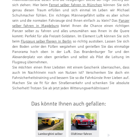
sich ziehen: Hier beim
Ferrari selber fahren in München
können Sie sich
genau diesen Traum erfüllen und sich einmal im Leben wir Michael
Schuhmacher fühlen. Ein richtiges Männergefährt sollte es aber schon
sein und die normalen Fahrzeuge sind Ihnen einfach zu klein? Das
Panzer
selber fahren in Magdeburg
bietet Ihnen die Chance einen richtigen
Panzer selber zu fahren und alles umzumähen was Ihnen in die Quere
kommt: Perfekt für alle Freizeit-Soldaten. Im Element Luft können Sie sich
beim
Flugzeug selber fliegen in Berlin
so richtig austoben. Lassen Sie sich
den Boden unter den Füßen wegziehen und genießen Sie das einmalige
Panorama hoch oben in der Luft. Das Brandenburger Tor und den
Alexanderplatz von oben genießen und selbst als Pilot die Leitung im
Flugzeug übernehmen.
Sie möchten einen Ihrer Liebsten mit einem Geschenk überraschen, dass
auch im Nachhinein noch von Nutzen ist? Verschenken Sie doch ein
Fahrsicherheitstraining und bessern Sie so die Fahrkünste Ihrer Lieben auf.
Machen Sie sie fit für den Straßenverkehr und schenken Sie absolute
Sicherheit! Trotzen Sie ab jetzt jeden Witterungsverhältnissen!
Das könnte Ihnen auch gefallen:
Lamborghini selber
Oldtimer fahren
Ferrari selber