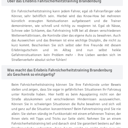
Über das Erlebnis Fahrsicherheitstraining Brandenburg
Ein Fahrsicherheitstraining kann jedem Fahrer, egal ob Fahranfänger oder
Könner, sehr behilflich sein. Hierbei wird das Know-How bei mehreren
künstlich erzeugten Notsituationen aufgebessert und die Trainer
demonstrieren, wie schnell und richtig zu reagieren ist. Egal ob Nässe,
Schnee oder Schlamm, das Fahrtraining hilft bei all diesen verschiedenen
Wetterverhältnissen, die Kontrolle über das eigene Auto zu bewahren. Auch
das Ausweichen und das Bremsen ist eine wichtige Disziplin, die nicht zu
kurz kommt. Beschenken Sie sich selbst oder Ihre Freunde mit diesem
Erlebnisgutschein und im Alltag sind nun selbst heikle
Gefahrensituationen kein Problem mehr - Ihre Lieben werden sich im
Straßenverkehr absolut sicher fühlen!
Was macht das Erlebnis Fahrsicherheitstraining Brandenburg
als Geschenk so einzigartig?
Beim Fahrsicherheitstraining können Sie Ihre Fahrkünste unter Beweis
stellen und zeigen, dass Sie sogar in gefährlichen Situationen Ihr Fahrzeug
unter Kontrolle haben. Hier heißt es beim Aquaplaning nicht von der
Straße abzukommen und verschiedenen Hindernissen auszuweichen.
Können Sie in schwierigen Situationen die Ruhe bewahren und sich voll
und ganz auf die Situation konzentrieren? Beim Fahrertraining sind Sie nie
allein: Sie stehen ständig im Funkkontakt mit einem erfahrenen Trainer, der
Ihnen stets mit Tipps und Tricks zur Seite steht. Nehmen Sie an einem
Fahrsicherheitstraining teil und danach sind Sie garantiert bestens auf den