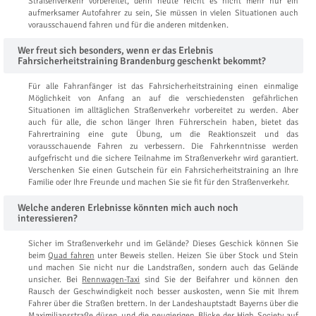
Straßenverkehr vorbereitet, denn heute reicht es nicht mehr nur ein
aufmerksamer Autofahrer zu sein, Sie müssen in vielen Situationen auch
vorausschauend fahren und für die anderen mitdenken.
Wer freut sich besonders, wenn er das Erlebnis
Fahrsicherheitstraining Brandenburg geschenkt bekommt?
Für alle Fahranfänger ist das Fahrsicherheitstraining einen einmalige
Möglichkeit von Anfang an auf die verschiedensten gefährlichen
Situationen im alltäglichen Straßenverkehr vorbereitet zu werden. Aber
auch für alle, die schon länger Ihren Führerschein haben, bietet das
Fahrertraining eine gute Übung, um die Reaktionszeit und das
vorausschauende Fahren zu verbessern. Die Fahrkenntnisse werden
aufgefrischt und die sichere Teilnahme im Straßenverkehr wird garantiert.
Verschenken Sie einen Gutschein für ein Fahrsicherheitstraining an Ihre
Familie oder Ihre Freunde und machen Sie sie fit für den Straßenverkehr.
Welche anderen Erlebnisse könnten mich auch noch
interessieren?
Sicher im Straßenverkehr und im Gelände? Dieses Geschick können Sie
beim
Quad fahren
unter Beweis stellen. Heizen Sie über Stock und Stein
und machen Sie nicht nur die Landstraßen, sondern auch das Gelände
unsicher. Bei
Rennwagen-Taxi
sind Sie der Beifahrer und können den
Rausch der Geschwindigkeit noch besser auskosten, wenn Sie mit Ihrem
Fahrer über die Straßen brettern. In der Landeshauptstadt Bayerns über die
Maximiliansstraße düsen und die neugierigen Blicke der High Society auf