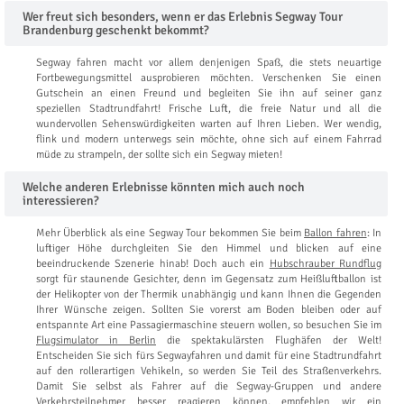
Wer freut sich besonders, wenn er das Erlebnis Segway Tour
Brandenburg geschenkt bekommt?
Segway fahren macht vor allem denjenigen Spaß, die stets neuartige
Fortbewegungsmittel ausprobieren möchten. Verschenken Sie einen
Gutschein an einen Freund und begleiten Sie ihn auf seiner ganz
speziellen Stadtrundfahrt! Frische Luft, die freie Natur und all die
wundervollen Sehenswürdigkeiten warten auf Ihren Lieben. Wer wendig,
flink und modern unterwegs sein möchte, ohne sich auf einem Fahrrad
müde zu strampeln, der sollte sich ein Segway mieten!
Welche anderen Erlebnisse könnten mich auch noch
interessieren?
Mehr Überblick als eine Segway Tour bekommen Sie beim
Ballon fahren
: In
luftiger Höhe durchgleiten Sie den Himmel und blicken auf eine
beeindruckende Szenerie hinab! Doch auch ein
Hubschrauber Rundflug
sorgt für staunende Gesichter, denn im Gegensatz zum Heißluftballon ist
der Helikopter von der Thermik unabhängig und kann Ihnen die Gegenden
Ihrer Wünsche zeigen. Sollten Sie vorerst am Boden bleiben oder auf
entspannte Art eine Passagiermaschine steuern wollen, so besuchen Sie im
Flugsimulator in Berlin
die spektakulärsten Flughäfen der Welt!
Entscheiden Sie sich fürs Segwayfahren und damit für eine Stadtrundfahrt
auf den rollerartigen Vehikeln, so werden Sie Teil des Straßenverkehrs.
Damit Sie selbst als Fahrer auf die Segway-Gruppen und andere
Verkehrsteilnehmer besser reagieren können, empfehlen wir ein