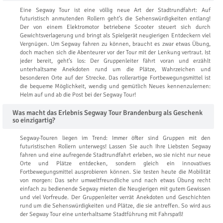
Eine Segway Tour ist eine völlig neue Art der Stadtrundfahrt: Auf
futuristisch anmutenden Rollern geht’s die Sehenswürdigkeiten entlang!
Der von einem Elektromotor betriebene Scooter steuert sich durch
Gewichtsverlagerung und bringt als Spielgerät neugierigen Entdeckern viel
Vergnügen. Um Segway fahren zu können, braucht es zwar etwas Übung,
doch machen sich die Abenteurer vor der Tour mit der Lenkung vertraut. Ist
jeder bereit, geht’s los: Der Gruppenleiter fährt voran und erzählt
unterhaltsame Anekdoten rund um die Plätze, Wahrzeichen und
besonderen Orte auf der Strecke. Das rollerartige Fortbewegungsmittel ist
die bequeme Möglichkeit, wendig und gemütlich Neues kennenzulernen:
Helm auf und ab die Post bei der Segway Tour!
Was macht das Erlebnis Segway Tour Brandenburg als Geschenk
so einzigartig?
Segway-Touren liegen im Trend: Immer öfter sind Gruppen mit den
futuristischen Rollern unterwegs! Lassen Sie auch Ihre Liebsten Segway
fahren und eine aufregende Stadtrundfahrt erleben, wo sie nicht nur neue
Orte und Plätze entdecken, sondern gleich ein innovatives
Fortbewegungsmittel ausprobieren können. Sie testen heute die Mobilität
von morgen: Das sehr umweltfreundliche und nach etwas Übung recht
einfach zu bedienende Segway mieten die Neugierigen mit gutem Gewissen
und viel Vorfreude. Der Gruppenleiter verrät Anekdoten und Geschichten
rund um die Sehenswürdigkeiten und Plätze, die sie antreffen. So wird aus
der Segway Tour eine unterhaltsame Stadtführung mit Fahrspaß!