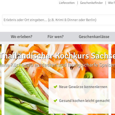
Lieferzeiten
Geschenkefinder
Wie f
Wo erleben?
Für wen?
Geschenkanlässe
Thailändischer Kochkurs Sachs
lene Küche neu entdecken und feurig-scharfe Speise
Neue Gewürze kennenlernen
Gesund kochen leicht gemacht