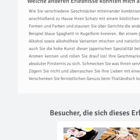
Welche anderen Erlebnisse könnten mich a
Wie Sie verschiedene Geschmäcker miteinander kombinie
anschließend zu Hause Ihren Schatz mit einem köstlichen
Formen und Farben und staunen Sie über Gerichte die ande
Beispiel blaue Spaghetti in Kugelform kreieren. Bei einem
Alkohol sowie alkoholfreie Varianten mischen und natürlic
auch Sie die hohe Kunst dieser japanischen Spezialität b
Aromen kennen und rollen Sie drauf los! Ihre Geschmac
absoluter Finsternis zu sich. Schmecken Sie was Ihnen servi
Zögern Sie nicht und überraschen Sie Ihre Lieben mit ein
Verschenken Sie fernöstlichen Genuss beim Thailändisch ko
Besucher, die sich dieses E