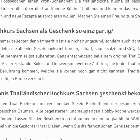
bbyköchen einen Profiküchenchef! Die thailändische Küche ist besonde
 Lieben alles über die traditionelle Küche Thailands und können das erw
chen und neue Rezepte ausprobieren wollen. Machen Sie einen Freund zum S
hkurs Sachsen als Geschenk so einzigartig?
mmer beliebter, denn immerhin ist sie nicht nur gesund, sondern auch rich
deln, die alle vier Geschmacksrichtungen, scharf, sauer, salzig und süß, 
eilnehmern selbst zubereitet. Ganz entscheidend bei einem original Thai Ess
Essen zustande. Kokos und Ingwer sind weitere Zutaten, die in der thailän
 Berührung kommen, welche sie vorher noch gar nicht kannten. Tradit
elligen Runde verzehrt.
lebnis Thailändischer Kochkurs Sachsen geschenkt be
inem Thail Kochkurs und verschenken Sie ein Kocherlebnis der besonderen
äischen Gaumen. Alle begeisterten und neugierigen Hobby-Köche werden 
önnen. Lassen Sie den Beschenkten eintauchen in eine unglaubliche Wel
eln in die Gesichter Ihrer Lieben, wenn Sie die fernöstlichen Genüsse bei