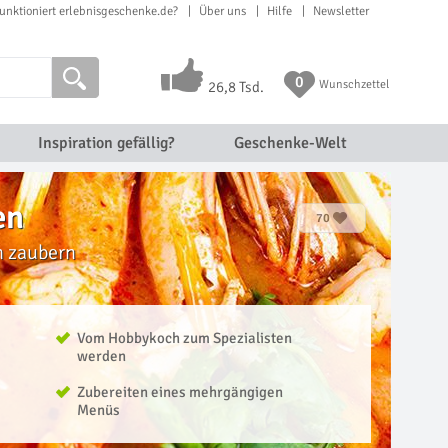
unktioniert erlebnisgeschenke.de?
Über uns
Hilfe
Newsletter
0
Wunschzettel
26,8 Tsd.
Inspiration gefällig?
Geschenke-Welt
en
70
n zaubern
Vom Hobbykoch zum Spezialisten
werden
Zubereiten eines mehrgängigen
Menüs