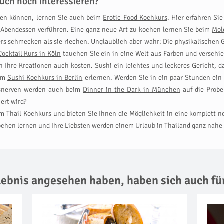
uch noch interessieren?
ren können, lernen Sie auch beim
Erotic Food Kochkurs
. Hier erfahren S
 Abendessen verführen. Eine ganz neue Art zu kochen lernen Sie beim
Mol
rs schmecken als sie riechen. Unglaublich aber wahr: Die physikalischen 
Cocktail Kurs in Köln
tauchen Sie ein in eine Welt aus Farben und versch
h Ihre Kreationen auch kosten. Sushi ein leichtes und leckeres Gericht, d
eim
Sushi Kochkurs in Berlin
erlernen. Werden Sie in ein paar Stunden ei
ksnerven werden auch beim
Dinner in the Dark in München
auf die Probe
ert wird?
em Thail Kochkurs und bieten Sie Ihnen die Möglichkeit in eine komplet
chen lernen und Ihre Liebsten werden einem Urlaub in Thailand ganz nahe 
rlebnis angesehen haben,
haben sich auch fü