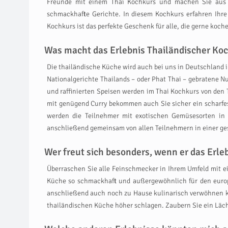
Freunde mit einem Thai Kochkurs und machen Sie aus Ho
schmackhafte Gerichte. In diesem Kochkurs erfahren Ihre
Kochkurs ist das perfekte Geschenk für alle, die gerne ko
Was macht das Erlebnis Thailändischer Koc
Die thailändische Küche wird auch bei uns in Deutschland i
Nationalgerichte Thailands – oder Phat Thai – gebratene Nu
und raffinierten Speisen werden im Thai Kochkurs von den T
mit genügend Curry bekommen auch Sie sicher ein scharfes 
werden die Teilnehmer mit exotischen Gemüsesorten in
anschließend gemeinsam von allen Teilnehmern in einer ges
Wer freut sich besonders, wenn er das Er
Überraschen Sie alle Feinschmecker in Ihrem Umfeld mit e
Küche so schmackhaft und außergewöhnlich für den europ
anschließend auch noch zu Hause kulinarisch verwöhnen k
thailändischen Küche höher schlagen. Zaubern Sie ein Läch