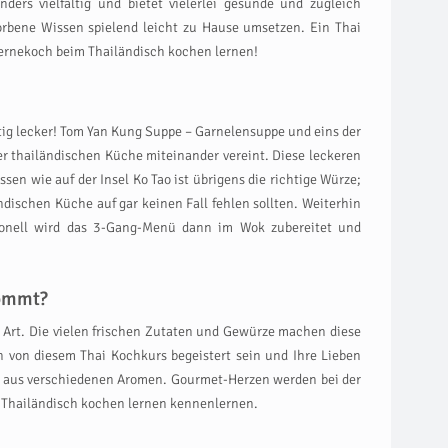
rs vielfältig und bietet vielerlei gesunde und zugleich
orbene Wissen spielend leicht zu Hause umsetzen. Ein Thai
ternekoch beim Thailändisch kochen lernen!
tig lecker! Tom Yan Kung Suppe – Garnelensuppe und eins der
der thailändischen Küche miteinander vereint. Diese leckeren
en wie auf der Insel Ko Tao ist übrigens die richtige Würze;
dischen Küche auf gar keinen Fall fehlen sollten. Weiterhin
ionell wird das 3-Gang-Menü dann im Wok zubereitet und
kommt?
 Art. Die vielen frischen Zutaten und Gewürze machen diese
von diesem Thai Kochkurs begeistert sein und Ihre Lieben
t aus verschiedenen Aromen. Gourmet-Herzen werden bei der
m Thailändisch kochen lernen kennenlernen.