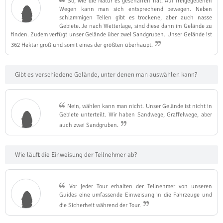
So, wie die Natur es geschaffen hat. Auf freigegebenen
Wegen kann man sich entsprechend bewegen. Neben
schlammigen Teilen gibt es trockene, aber auch nasse
Gebiete. Je nach Wetterlage, sind diese dann im Gelände zu
finden. Zudem verfügt unser Gelände über zwei Sandgruben. Unser Gelände ist
362 Hektar groß und somit eines der größten überhaupt.
Gibt es verschiedene Gelände, unter denen man auswählen kann?
Nein, wählen kann man nicht. Unser Gelände ist nicht in
Gebiete unterteilt. Wir haben Sandwege, Graffelwege, aber
auch zwei Sandgruben.
Wie läuft die Einweisung der Teilnehmer ab?
Vor jeder Tour erhalten der Teilnehmer von unseren
Guides eine umfassende Einweisung in die Fahrzeuge und
die Sicherheit während der Tour.