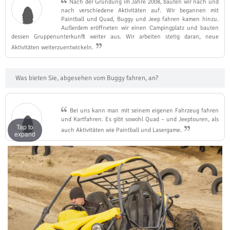
Nach der Gründung im Jahre 2008, bauten wir nach und
nach verschiedene Aktivitäten auf. Wir begannen mit
Paintball und Quad, Buggy und Jeep fahren kamen hinzu.
Außerdem eröffneten wir einen Campingplatz und bauten
dessen Gruppenunterkunft weiter aus. Wir arbeiten stetig daran, neue
Aktivitäten weiterzuentwickeln.
Was bieten Sie, abgesehen vom Buggy fahren, an?
Bei uns kann man mit seinem eigenen Fahrzeug fahren
und Kartfahren. Es gibt sowohl Quad – und Jeeptouren, als
Tap to
auch Aktivitäten wie Paintball und Lasergame.
expand