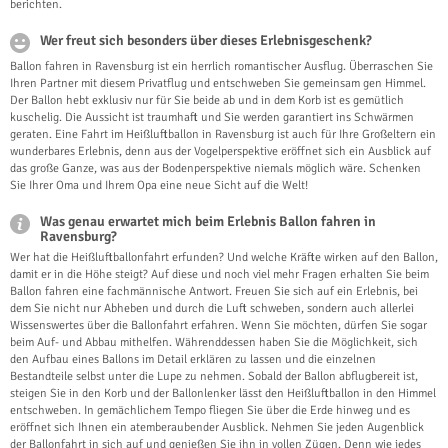
berichten.
Wer freut sich besonders über dieses Erlebnisgeschenk?
Ballon fahren in Ravensburg ist ein herrlich romantischer Ausflug. Überraschen Sie
Ihren Partner mit diesem Privatflug und entschweben Sie gemeinsam gen Himmel.
Der Ballon hebt exklusiv nur für Sie beide ab und in dem Korb ist es gemütlich
kuschelig. Die Aussicht ist traumhaft und Sie werden garantiert ins Schwärmen
geraten. Eine Fahrt im Heißluftballon in Ravensburg ist auch für Ihre Großeltern ein
wunderbares Erlebnis, denn aus der Vogelperspektive eröffnet sich ein Ausblick auf
das große Ganze, was aus der Bodenperspektive niemals möglich wäre. Schenken
Sie Ihrer Oma und Ihrem Opa eine neue Sicht auf die Welt!
Was genau erwartet mich beim Erlebnis Ballon fahren in
Ravensburg?
Wer hat die Heißluftballonfahrt erfunden? Und welche Kräfte wirken auf den Ballon,
damit er in die Höhe steigt? Auf diese und noch viel mehr Fragen erhalten Sie beim
Ballon fahren eine fachmännische Antwort. Freuen Sie sich auf ein Erlebnis, bei
dem Sie nicht nur Abheben und durch die Luft schweben, sondern auch allerlei
Wissenswertes über die Ballonfahrt erfahren. Wenn Sie möchten, dürfen Sie sogar
beim Auf- und Abbau mithelfen. Währenddessen haben Sie die Möglichkeit, sich
den Aufbau eines Ballons im Detail erklären zu lassen und die einzelnen
Bestandteile selbst unter die Lupe zu nehmen. Sobald der Ballon abflugbereit ist,
steigen Sie in den Korb und der Ballonlenker lässt den Heißluftballon in den Himmel
entschweben. In gemächlichem Tempo fliegen Sie über die Erde hinweg und es
eröffnet sich Ihnen ein atemberaubender Ausblick. Nehmen Sie jeden Augenblick
der Ballonfahrt in sich auf und genießen Sie ihn in vollen Zügen. Denn wie jedes