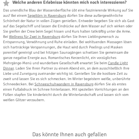
Welche anderen Erlebnisse könnten mich noch interessieren?
Das unendliche Blau der Wasseroberfläche übt eine faszinierende Wirkung auf Sie
aus? Bei einem
Segeltörn in Ravensburg
dürfen Sie diese außergewöhnliche
Schönheit der Natur in vollen Zügen genießen. Entweder begeben Sie sich als Gast
auf das Segelschiff und lassen die Eindrücke auf dem Wasser auf sich wirken oder
Sie greifen der Crew beim Segel hissen und Kurs halten tatkräftig unter die Arme.
Bei
Wellness für Zwei in Ravensburg
dürfen Sie Ihren Lieblingsmensch zu
Entspannung, Verwöhnung und Ruhe einladen. Bei wohltuenden Massagen lösen
sich hartnäckige Verspannungen, die Haut wird durch Peelings und Masken
porentief gereinigt und bei hitzigen Saunagängen schwitzen Sie gemeinsam die
ganze negative Energie aus. Romantisches Kerzenlicht, ein vorzügliches
Mehrgänge-Menü und wunderbare Gesellschaft erwartet Sie beim
Candle Light
Dinner
. Laden Sie Ihren Partner zu einem Abend ein, an dem ausschließlich Ihre
Liebe und Zuneigung zueinander wichtig ist. Genießen Sie die kostbare Zeit zu
zweit und lassen Sie es sich schmecken. Im Winter begeistern weiße, unberührte
Schneedecken. Bei
Schneeschuhwandern in Ravensburg
dürfen Sie als erstes
einen Fußabdruck im Schnee hinterlassen. Mit speziellen Vorrichtungen an den
Füßen stapfen Sie kinderleicht durch die Winterlandschaft und lassen sich vom
weißen Glitzer verzaubern.
Das könnte Ihnen auch gefallen