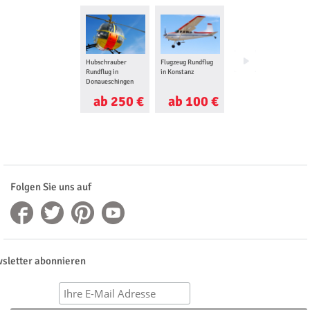
Hubschrauber
Flugzeug Rundflug
Gleitschirm
Rundflug in
in Konstanz
Tandemflug in
Donaueschingen
Pfronten
ab 250 €
ab 100 €
ab 125 €
Folgen Sie uns auf
sletter abonnieren