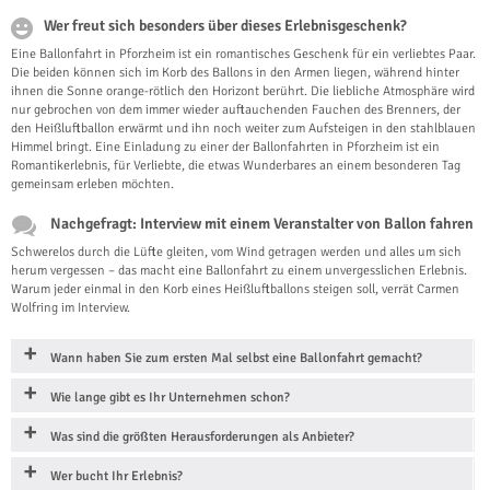
Wer freut sich besonders über dieses Erlebnisgeschenk?
Eine Ballonfahrt in Pforzheim ist ein romantisches Geschenk für ein verliebtes Paar.
Die beiden können sich im Korb des Ballons in den Armen liegen, während hinter
ihnen die Sonne orange-rötlich den Horizont berührt. Die liebliche Atmosphäre wird
nur gebrochen von dem immer wieder auftauchenden Fauchen des Brenners, der
den Heißluftballon erwärmt und ihn noch weiter zum Aufsteigen in den stahlblauen
Himmel bringt. Eine Einladung zu einer der Ballonfahrten in Pforzheim ist ein
Romantikerlebnis, für Verliebte, die etwas Wunderbares an einem besonderen Tag
gemeinsam erleben möchten.
Nachgefragt: Interview mit einem Veranstalter von Ballon fahren
Schwerelos durch die Lüfte gleiten, vom Wind getragen werden und alles um sich
herum vergessen – das macht eine Ballonfahrt zu einem unvergesslichen Erlebnis.
Warum jeder einmal in den Korb eines Heißluftballons steigen soll, verrät Carmen
Wolfring im Interview.
Wann haben Sie zum ersten Mal selbst eine Ballonfahrt gemacht?
Wie lange gibt es Ihr Unternehmen schon?
Was sind die größten Herausforderungen als Anbieter?
Wer bucht Ihr Erlebnis?