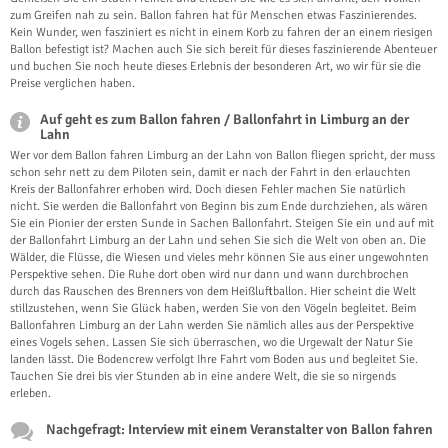
zum Greifen nah zu sein. Ballon fahren hat für Menschen etwas Faszinierendes.
Kein Wunder, wen fasziniert es nicht in einem Korb zu fahren der an einem riesigen
Ballon befestigt ist? Machen auch Sie sich bereit für dieses faszinierende Abenteuer
und buchen Sie noch heute dieses Erlebnis der besonderen Art, wo wir für sie die
Preise verglichen haben.
Auf geht es zum Ballon fahren / Ballonfahrt in Limburg an der
Lahn
Wer vor dem Ballon fahren Limburg an der Lahn von Ballon fliegen spricht, der muss
schon sehr nett zu dem Piloten sein, damit er nach der Fahrt in den erlauchten
Kreis der Ballonfahrer erhoben wird. Doch diesen Fehler machen Sie natürlich
nicht. Sie werden die Ballonfahrt von Beginn bis zum Ende durchziehen, als wären
Sie ein Pionier der ersten Sunde in Sachen Ballonfahrt. Steigen Sie ein und auf mit
der Ballonfahrt Limburg an der Lahn und sehen Sie sich die Welt von oben an. Die
Wälder, die Flüsse, die Wiesen und vieles mehr können Sie aus einer ungewohnten
Perspektive sehen. Die Ruhe dort oben wird nur dann und wann durchbrochen
durch das Rauschen des Brenners von dem Heißluftballon. Hier scheint die Welt
stillzustehen, wenn Sie Glück haben, werden Sie von den Vögeln begleitet. Beim
Ballonfahren Limburg an der Lahn werden Sie nämlich alles aus der Perspektive
eines Vogels sehen. Lassen Sie sich überraschen, wo die Urgewalt der Natur Sie
landen lässt. Die Bodencrew verfolgt Ihre Fahrt vom Boden aus und begleitet Sie.
Tauchen Sie drei bis vier Stunden ab in eine andere Welt, die sie so nirgends
erleben.
Nachgefragt: Interview mit einem Veranstalter von Ballon fahren