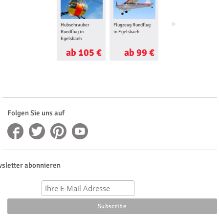
Hubschrauber
Flugzeug Rundflug
Flugzeug selber
Rundflug in
in Egelsbach
fliegen in Mainz
Egelsbach
ab 105 €
ab 99 €
ab 250 €
Folgen Sie uns auf
sletter abonnieren