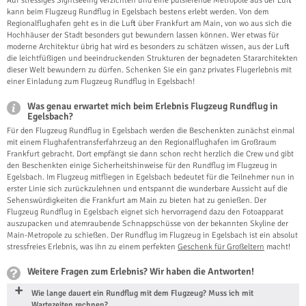
Auf stressiges Sightseeing verzichten und eine pulsierende Metropole aus der Luft
kann beim Flugzeug Rundflug in Egelsbach bestens erlebt werden. Von dem
Regionalflughafen geht es in die Luft über Frankfurt am Main, von wo aus sich die
Hochhäuser der Stadt besonders gut bewundern lassen können. Wer etwas für
moderne Architektur übrig hat wird es besonders zu schätzen wissen, aus der Luft
die leichtfüßigen und beeindruckenden Strukturen der begnadeten Stararchitekten
dieser Welt bewundern zu dürfen. Schenken Sie ein ganz privates Flugerlebnis mit
einer Einladung zum Flugzeug Rundflug in Egelsbach!
Was genau erwartet mich beim Erlebnis Flugzeug Rundflug in
Egelsbach?
Für den Flugzeug Rundflug in Egelsbach werden die Beschenkten zunächst einmal
mit einem Flughafentransferfahrzeug an den Regionalflughafen im Großraum
Frankfurt gebracht. Dort empfängt sie dann schon recht herzlich die Crew und gibt
den Beschenkten einige Sicherheitshinweise für den Rundflug im Flugzeug in
Egelsbach. Im Flugzeug mitfliegen in Egelsbach bedeutet für die Teilnehmer nun in
erster Linie sich zurückzulehnen und entspannt die wunderbare Aussicht auf die
Sehenswürdigkeiten die Frankfurt am Main zu bieten hat zu genießen. Der
Flugzeug Rundflug in Egelsbach eignet sich hervorragend dazu den Fotoapparat
auszupacken und atemraubende Schnappschüsse von der bekannten Skyline der
Main-Metropole zu schießen. Der Rundflug im Flugzeug in Egelsbach ist ein absolut
stressfreies Erlebnis, was ihn zu einem perfekten
Geschenk für Großeltern
macht!
Weitere Fragen zum Erlebnis? Wir haben die Antworten!
Wie lange dauert ein Rundflug mit dem Flugzeug? Muss ich mit
Wartezeiten rechnen?