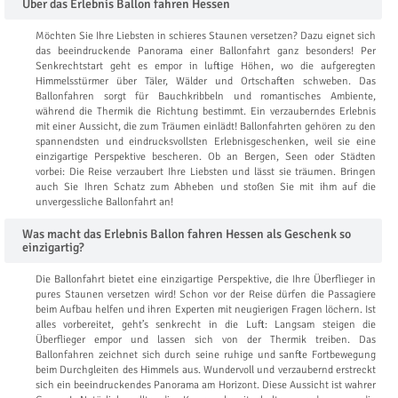
Über das Erlebnis Ballon fahren Hessen
Möchten Sie Ihre Liebsten in schieres Staunen versetzen? Dazu eignet sich
das beeindruckende Panorama einer Ballonfahrt ganz besonders! Per
Senkrechtstart geht es empor in luftige Höhen, wo die aufgeregten
Himmelsstürmer über Täler, Wälder und Ortschaften schweben. Das
Ballonfahren sorgt für Bauchkribbeln und romantisches Ambiente,
während die Thermik die Richtung bestimmt. Ein verzauberndes Erlebnis
mit einer Aussicht, die zum Träumen einlädt! Ballonfahrten gehören zu den
spannendsten und eindrucksvollsten Erlebnisgeschenken, weil sie eine
einzigartige Perspektive bescheren. Ob an Bergen, Seen oder Städten
vorbei: Die Reise verzaubert Ihre Liebsten und lässt sie träumen. Bringen
auch Sie Ihren Schatz zum Abheben und stoßen Sie mit ihm auf die
unvergessliche Ballonfahrt an!
Was macht das Erlebnis Ballon fahren Hessen als Geschenk so
einzigartig?
Die Ballonfahrt bietet eine einzigartige Perspektive, die Ihre Überflieger in
pures Staunen versetzen wird! Schon vor der Reise dürfen die Passagiere
beim Aufbau helfen und ihren Experten mit neugierigen Fragen löchern. Ist
alles vorbereitet, geht’s senkrecht in die Luft: Langsam steigen die
Überflieger empor und lassen sich von der Thermik treiben. Das
Ballonfahren zeichnet sich durch seine ruhige und sanfte Fortbewegung
beim Durchgleiten des Himmels aus. Wundervoll und verzaubernd erstreckt
sich ein beeindruckendes Panorama am Horizont. Diese Aussicht ist wahrer