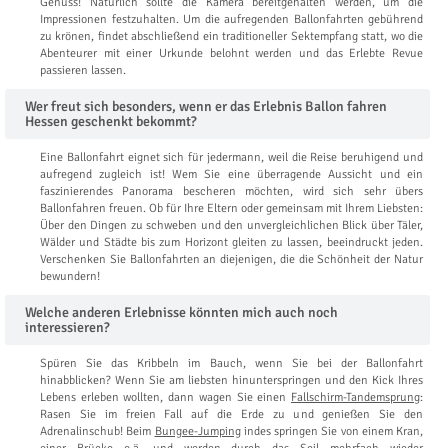
Genuss! Natürlich sollte die Kamera bereitgehalten werden, um die
Impressionen festzuhalten. Um die aufregenden Ballonfahrten gebührend
zu krönen, findet abschließend ein traditioneller Sektempfang statt, wo die
Abenteurer mit einer Urkunde belohnt werden und das Erlebte Revue
passieren lassen.
Wer freut sich besonders, wenn er das Erlebnis Ballon fahren
Hessen geschenkt bekommt?
Eine Ballonfahrt eignet sich für jedermann, weil die Reise beruhigend und
aufregend zugleich ist! Wem Sie eine überragende Aussicht und ein
faszinierendes Panorama bescheren möchten, wird sich sehr übers
Ballonfahren freuen. Ob für Ihre Eltern oder gemeinsam mit Ihrem Liebsten:
Über den Dingen zu schweben und den unvergleichlichen Blick über Täler,
Wälder und Städte bis zum Horizont gleiten zu lassen, beeindruckt jeden.
Verschenken Sie Ballonfahrten an diejenigen, die die Schönheit der Natur
bewundern!
Welche anderen Erlebnisse könnten mich auch noch
interessieren?
Spüren Sie das Kribbeln im Bauch, wenn Sie bei der Ballonfahrt
hinabblicken? Wenn Sie am liebsten hinunterspringen und den Kick Ihres
Lebens erleben wollten, dann wagen Sie einen
Fallschirm-Tandemsprung
:
Rasen Sie im freien Fall auf die Erde zu und genießen Sie den
Adrenalinschub! Beim
Bungee-Jumping
indes springen Sie von einem Kran,