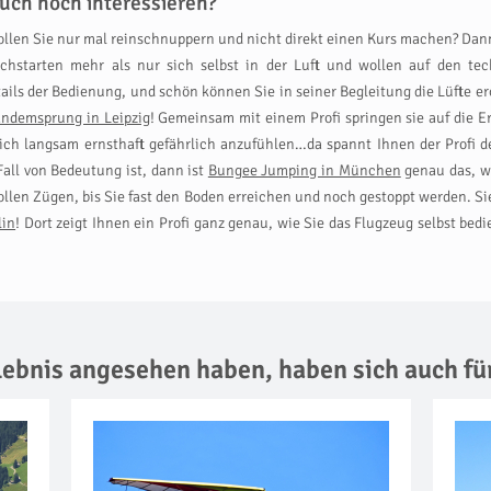
uch noch interessieren?
wollen Sie nur mal reinschnuppern und nicht direkt einen Kurs machen? Da
hstarten mehr als nur sich selbst in der Luft und wollen auf den tec
etails der Bedienung, und schön können Sie in seiner Begleitung die Lüfte ero
andemsprung in Leipzig
! Gemeinsam mit einem Profi springen sie auf die E
 sich langsam ernsthaft gefährlich anzufühlen…da spannt Ihnen der Profi d
 Fall von Bedeutung ist, dann ist
Bungee Jumping in München
genau das, wa
vollen Zügen, bis Sie fast den Boden erreichen und noch gestoppt werden. Sie
lin
! Dort zeigt Ihnen ein Profi ganz genau, wie Sie das Flugzeug selbst b
rlebnis angesehen haben,
haben sich auch fü