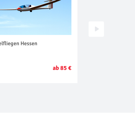
elfliegen Hessen
Flugzeug selber fl
ab 85 €