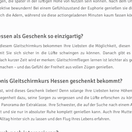
gen, die später in der luftigen Höhe von Nutzen sein können. Nach dem Un
ktive bewundern! Bei einem Gefühlszustand der Euphorie genießen sie die
rch die Adern, während sie diese actiongeladenen Minuten kaum fassen kön
ssen als Geschenk so einzigartig?
diesem Gleitschirmkurs bekommen Ihre Liebsten die Möglichkeit, diesen R
it Sie sich sicher in die Lüfte schwingen zu können. Danach gibt es 
ach kurzer Zeit wird er merken: Gleitschirmfliegen lernen ist leichter als
 machen – und das Gefühl der Freiheit aus vollen Zügen genießen.
lebnis Gleitschirmkurs Hessen geschenkt bekommt?
st, wird dieses Geschenk lieben! Denn solange Ihre Liebsten keine Höhe
Gelegenheit dazu, seine Sorgen zu vergessen und die Lüfte erforschen zu 
 Panorama der Extraklasse. Ihre Schwester, die auf der Suche nach einem A
 und sie nur in absoluter Ruhe komplett genießen kann. Auch Ihre Mutter i
Alltag hinter sich zu lassen und den Flug ihres Lebens erfahren.