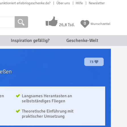
unktioniert erlebnisgeschenke.de?
Über uns
Hilfe
Newsletter
0
Wunschzettel
26,8 Tsd.
Inspiration gefällig?
Geschenke-Welt
73
ießen
nen
Langsames Herantasten an
selbstständiges Fliegen
Theoretische Einführung mit
praktischer Umsetzung