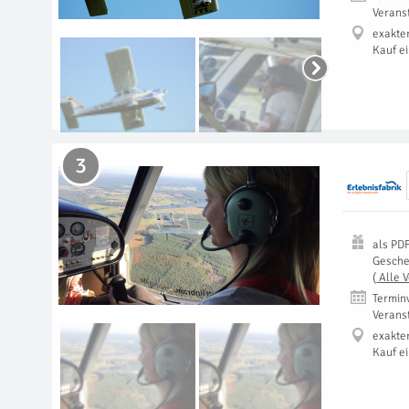
Verans
exakte
Kauf e
3
als
PD
Gesch
(
Alle 
Termin
Verans
exakte
Kauf e