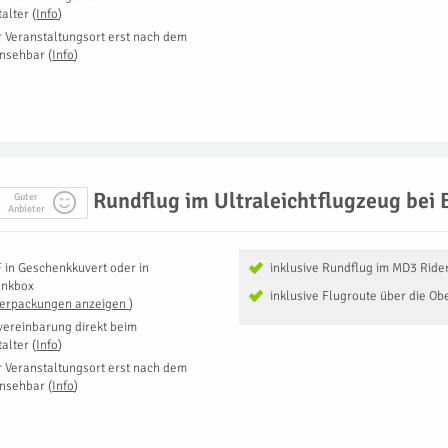
talter
(
Info
)
r Veranstaltungsort erst nach dem
insehbar
(
Info
)
Rundflug im Ultraleichtflugzeug bei 
Guter
Anbieter
F
in
Geschenkkuvert oder in
inklusive Rundflug im MD3 Ride
enkbox
inklusive Flugroute über die Ob
Verpackungen anzeigen
)
vereinbarung direkt beim
talter
(
Info
)
r Veranstaltungsort erst nach dem
insehbar
(
Info
)