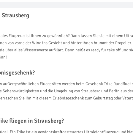
n Strausberg
ales Flugzeug ist ihnen zu gewöhnlich? Dann lassen Sie sie mit einem Ultra
hnen von vorne der Wind ins Gesicht und hinter ihnen brummt der Propeller.
ie über alles Wissenswerte aufklärt. Dann heißt es ready für take off und s
inn!
ebnisgeschenk?
ans von außergewöhnlichen Fluggeräten werden beim Geschenk Trike Rundflu
die Sehenswürdigkeiten und die Umgebung von Strausberg und Berlin aus der
rraschen Sie Ihn mit diesem Erlebnisgeschenk zum Geburtstag oder Vaterta
ke fliegen in Strausberg?
gel. Ein Trike ist ein gewichtskraftgesteuertes Ultraleichtflugzeug und bie