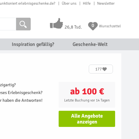
unktioniert erlebnisgeschenke.de?
Über uns
Hilfe
Newsletter
0
Wunschzettel
26,8 Tsd.
Inspiration gefällig?
Geschenke-Welt
177
zigartig?
ab 100 €
ieses Erlebnisgeschenk?
r haben die Antworten!
Letzte Buchung vor 14 Tagen
Alle Angebote
anzeigen