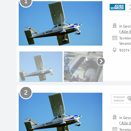
1
P
A
in
Gesc
(
Alle 
Termin
Verans
91074 
2
Premium
Anbieter
in
Gesc
(
Alle 
Termin