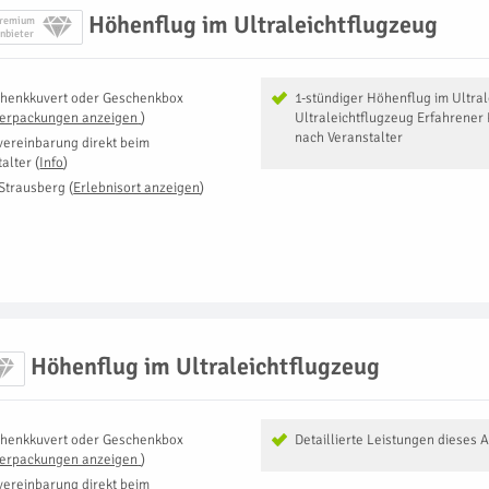
Höhenflug im Ultraleichtflugzeug
remium
nbieter
henkkuvert oder Geschenkbox
1-stündiger Höhenflug im Ultra
Verpackungen anzeigen
)
Ultraleichtflugzeug Erfahrener P
nach Veranstalter
vereinbarung direkt beim
talter
(
Info
)
Strausberg
(
Erlebnisort anzeigen
)
Höhenflug im Ultraleichtflugzeug
henkkuvert oder Geschenkbox
Detaillierte Leistungen dieses 
Verpackungen anzeigen
)
vereinbarung direkt beim